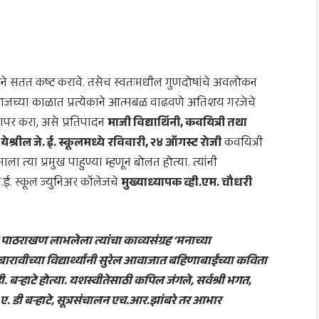
्गाने सतत कष्ट करावे. तसेच स्वतःमधील गुणदोषांचे अवलोकन
. आजच्या काळात प्रत्येकाने आत्मबळ वाढवणे अतिशय गरजेचे
र वापर करा, असे प्रतिपादन
माजी विद्यार्थिनी, कवयित्री तथा
येश्रील जे. ई. स्कूलमध्ये
रविवारी, २४ ऑगस्ट रोजी
कवयित्री
त्या प्रमुख पाहुण्या म्हणून बोलत होत्या. त्यांनी
ी जे.ई. स्कूल ज्युनिअर कॉलेजचे
मुख्याध्यापक व्ही.एम. चौधरी
ची पाठराखण लाभलेला त्यांचा काव्यसंग्रह ‘मनाच्या
वीच्या विद्यार्थ्यांनी सुरेल आवाजात बहिणाबाईंच्या कविता
 बऱ्हाटे होत्या. यशस्वीतेसाठी कपिल जंगले, सर्वश्री भगत,
विक ए. डी बऱ्हाटे, सूत्रसंचालन एच.आर.झांबरे तर आभार