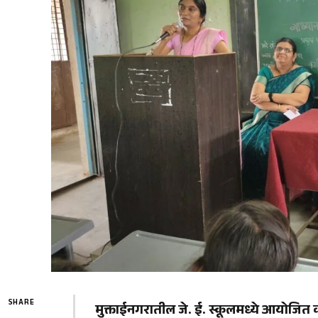
SHARE
मुक्ताईनगरातील जे. ई. स्कूलमध्ये आयोजित क