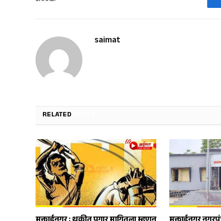
saimat
RELATED
POSTS
मुक्ताईनगर : थकीत पगार मागितला म्हणून
मुक्ताईनगर नगरप