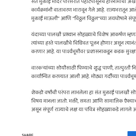
संत मुक्ताई मंदिर परिसरात पहाटेपासूनच हरिनामाचा अ
कार्यक्रमांनी वातावरण भारावून गेले आहे. राज्यभरातून 
मुक्ताई माऊली” आणि “विठ्ठल विठ्ठल”च्या जयघोषाने संपूर
यंदाच्या पालखी प्रस्थान सोहळ्याचे विशेष आकर्षण म्हणजे म
त्यांच्या हस्ते पालखीचे विधिवत पूजन होणार असून त्यानंत
करणार आहे. या पार्श्वभूमीवर प्रशासनाकडून कडक सुरक
वारकऱ्यांच्या सोयीसाठी पिण्याचे शुद्ध पाणी, तात्पुरती नि
कार्यान्वित करण्यात आली आहे. मोठ्या गर्दीच्या पार्श्व
शेकडो वर्षांची परंपरा लाभलेला हा संत मुक्ताई पालखी स
विषय मानला जातो. भक्ती, समता आणि सामाजिक ऐक्याचा सं
असून संपूर्ण राज्याचे लक्ष या पवित्र सोहळ्याकडे लागले 
SHARE.