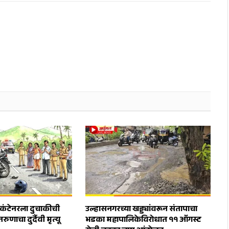
ा कंटेनरला दुचाकीची
उल्हासनगरच्या खड्ड्यांवरून संतापाचा
ुणाचा दुर्दैवी मृत्यू
भडका महापालिकेविरोधात ११ ऑगस्ट