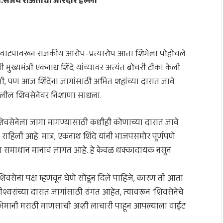
.संजय राऊतांचा जोरदार हल्ला
वाटपावरून राजकीय आरोप-प्रत्यारोप आता शिगेला पोहोचले
मुख्यमंत्री एकनाथ शिंदे यांच्यावर अत्यंत बोचरी टीका केली
ी, पण आज शिंदेंना जागांसाठी अमित शहांच्या दारात जावे
वाखालील शिवसेनेवर निशाणा साधला.
ात शिवसेनेला जागा मागण्यासाठी कधीही कोणाच्या दारात जावे
त राहिली आहे. मात्र, एकनाथ शिंदे यांनी भाजपसमोर पूर्णपणे
ांना समाधान मानावं लागत आहे. हे केवळ धक्कादायक नसून
 शिवसेना पक्ष म्हणवून घेणे सोडून दिले पाहिजे, कारण ती आता
श्वरांच्या दारात जागांसाठी रांगत आहेत, त्यावरून ‘शिवसेनेचे
्वाभिमानी मराठी माणसाची अशी लाचारी पाहून आपल्याला वाईट