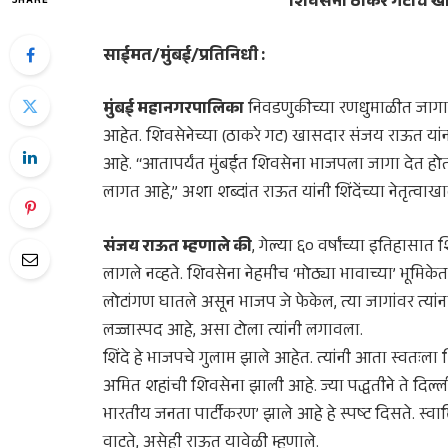
शिवसेना ठाकरे गटाचे खा
SHARE
साईमत/मुंबई/प्रतिनिधी :
मुंबई महानगरपालिका
निवडणुकीच्या रणधुमाळीत जागा
आहेत. शिवसेनेच्या (ठाकरे गट) खासदार संजय राऊत यांनी 
आहे. “आतापर्यंत मुंबईत शिवसेना भाजपला जागा देत होत
लागत आहे,” अशा शब्दांत राऊत यांनी शिंदेंच्या नेतृत्
संजय राऊत म्हणाले की
, गेल्या ६० वर्षांच्या इतिहास
लागले नव्हते. शिवसेना नेहमीच ‘मोठ्या भावाच्या’ भूमिके
लोटांगण घातले असून भाजप जे फेकेल, त्या जागांवर त्य
लज्जास्पद आहे, असा टोला त्यांनी लगावला.
शिंदे हे भाजपचे गुलाम झाले आहेत. त्यांनी आता स्वतःला
अमित शहांची शिवसेना झाली आहे. ज्या पद्धतीने ते दिल्ली
भारतीय जनता पार्टीकरण’ झाले आहे हे स्पष्ट दिसते. स
वाटते, असेही राऊत यावेळी म्हणाले.