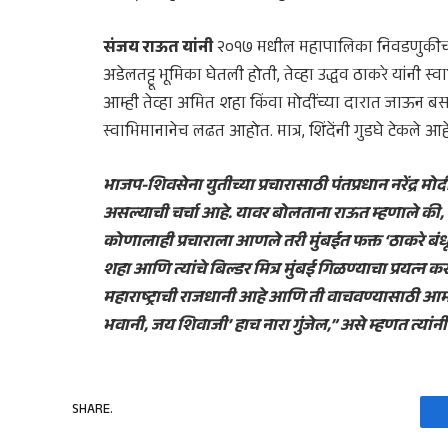
संजय राऊत यांनी
२०१७ मधील महापालिका निवडणुकीचा 
अडेलतट्टू भूमिका घेतली होती, तेव्हा उद्धव ठाकरे यांनी स
आम्ही तेव्हा अमित शहा किंवा मोदींच्या दारात जाऊन
स्वाभिमानानेच लढत आहोत. मात्र, शिंदेंनी गुडघे टेकले आ
भाजप-शिवसेना युतीच्या प्रचारासाठी पंतप्रधान नरेंद्र मो
असल्याची चर्चा आहे. यावर बोलताना राऊत म्हणाले की, मु
कोणालाही प्रचाराला आणले तरी मुंबईत फक्त ‘ठाकरे बंधू
शहा आणि त्यांचे बिल्डर मित्र मुंबई गिळण्याचा प्रयत
महाराष्ट्राची राजधानी आहे आणि ती वाचवण्यासाठी आमच
भवानी, जय शिवाजी’ हाच नारा गुंजेल,” असे म्हणत त्या
SHARE.