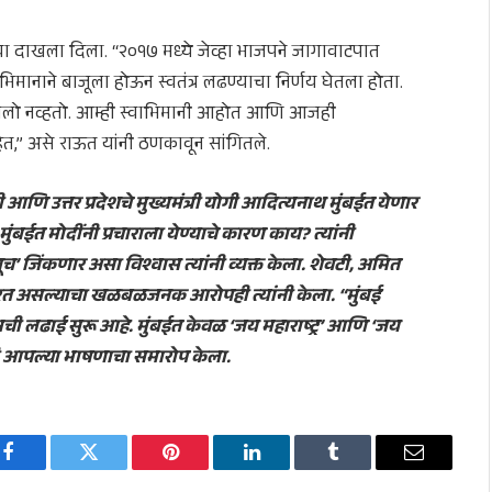
दाखला दिला. “२०१७ मध्ये जेव्हा भाजपने जागावाटपात
्वाभिमानाने बाजूला होऊन स्वतंत्र लढण्याचा निर्णय घेतला होता.
 बसलो नव्हतो. आम्ही स्वाभिमानी आहोत आणि आजही
हेत,” असे राऊत यांनी ठणकावून सांगितले.
दी आणि उत्तर प्रदेशचे मुख्यमंत्री योगी आदित्यनाथ मुंबईत येणार
ंबईत मोदींनी प्रचाराला येण्याचे कारण काय? त्यांनी
च’ जिंकणार असा विश्वास त्यांनी व्यक्त केला. शेवटी, अमित
्न करत असल्याचा खळबळजनक आरोपही त्यांनी केला. “मुंबई
ी लढाई सुरू आहे. मुंबईत केवळ ‘जय महाराष्ट्र’ आणि ‘जय
ंनी आपल्या भाषणाचा समारोप केला.
Facebook
Twitter
Pinterest
LinkedIn
Tumblr
Email