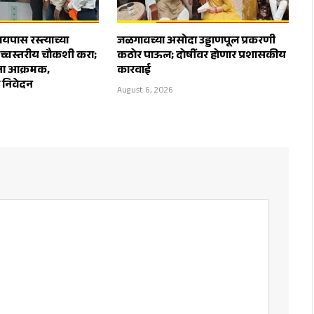
पास रस्त्याच्या
जळगावच्या असोदा उड्डाणपूल प्रकरणी
उच्चस्तरीय चौकशी करा;
कठोर पाऊल; दोषींवर होणार प्रशासकीय
ेना आक्रमक,
कारवाई
ा निवेदन
August 6, 2026