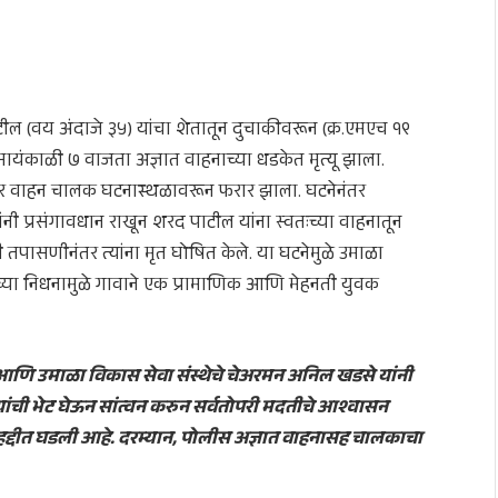
 (वय अंदाजे ३५) यांचा शेतातून दुचाकीवरून (क्र.एमएच १९
ायंकाळी ७ वाजता अज्ञात वाहनाच्या धडकेत मृत्यू झाला.
तर वाहन चालक घटनास्थळावरून फरार झाला. घटनेनंतर
ांनी प्रसंगावधान राखून शरद पाटील यांना स्वतःच्या वाहनातून
 तपासणीनंतर त्यांना मृत घोषित केले. या घटनेमुळे उमाळा
या निधनामुळे गावाने एक प्रामाणिक आणि मेहनती युवक
णि उमाळा विकास सेवा संस्थेचे चेअरमन अनिल खडसे यांनी
ियांची भेट घेऊन सांत्वन करुन सर्वतोपरी मदतीचे आश्वासन
द्दीत घडली आहे. दरम्यान, पोलीस अज्ञात वाहनासह चालकाचा