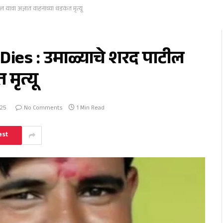
यांचा अज्ञात वाहनाच्या धडकेत मृत्यू
ies : उमाळ्याचे शरद पाटील
मृत्यू
025
No Comments
1 Min Read
est