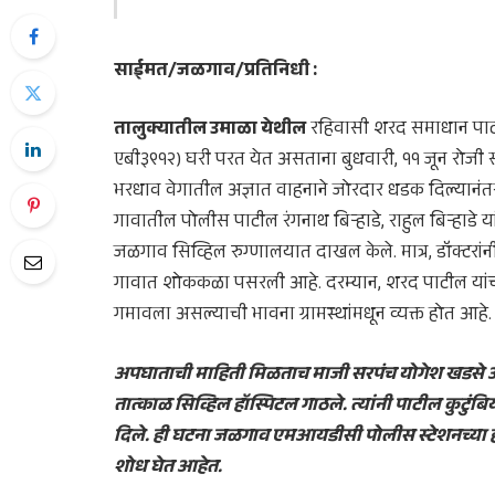
साईमत/जळगाव/प्रतिनिधी :
तालुक्यातील उमाळा येथील
रहिवासी शरद समाधान पाटील
एबी३९१२) घरी परत येत असताना बुधवारी, ११ जून रोजी स
भरधाव वेगातील अज्ञात वाहनाने जोरदार धडक दिल्यानं
गावातील पोलीस पाटील रंगनाथ बिऱ्हाडे, राहुल बिऱ्हाडे य
जळगाव सिव्हिल रुग्णालयात दाखल केले. मात्र, डॉक्टरांनी
गावात शोककळा पसरली आहे. दरम्यान, शरद पाटील यांच्
गमावला असल्याची भावना ग्रामस्थांमधून व्यक्त होत आहे.
अपघाताची माहिती मिळताच माजी सरपंच योगेश खडसे आ
तात्काळ सिव्हिल हॉस्पिटल गाठले. त्यांनी पाटील कुटुंब
दिले. ही घटना जळगाव एमआयडीसी पोलीस स्टेशनच्या ह
शोध घेत आहेत.