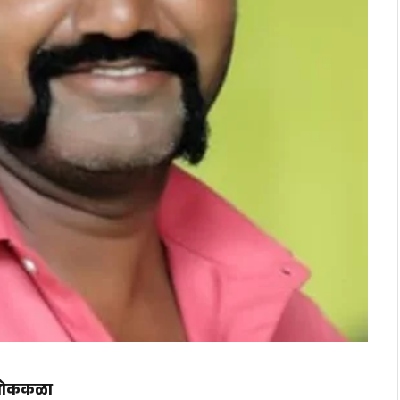
 शोककळा