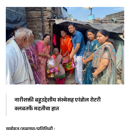
नारीशक्ती बहुउद्देशीय संस्थेसह एरंडोल रोटरी
क्लबतर्फे मदतीचा हात
साईमत/जळगाव/प्रतिनिधी :