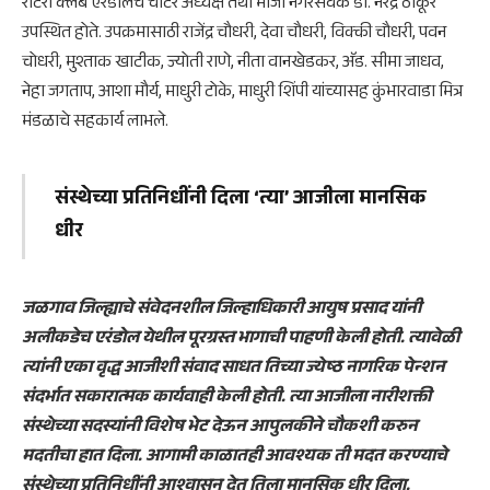
रोटरी क्लब एरंडोलचे चार्टर अध्यक्ष तथा माजी नगरसेवक डॉ. नरेंद्र ठाकूर
उपस्थित होते. उपक्रमासाठी राजेंद्र चौधरी, देवा चौधरी, विक्की चौधरी, पवन
चोधरी, मुश्ताक खाटीक, ज्योती राणे, नीता वानखेडकर, अ‍ॅड. सीमा जाधव,
नेहा जगताप, आशा मौर्य, माधुरी टोके, माधुरी शिंपी यांच्यासह कुंभारवाडा मित्र
मंडळाचे सहकार्य लाभले.
संस्थेच्या प्रतिनिधींनी दिला ‘त्या’ आजीला मानसिक
धीर
जळगाव जिल्ह्याचे संवेदनशील जिल्हाधिकारी आयुष प्रसाद यांनी
अलीकडेच एरंडोल येथील पूरग्रस्त भागाची पाहणी केली होती. त्यावेळी
त्यांनी एका वृद्ध आजीशी संवाद साधत तिच्या ज्येष्ठ नागरिक पेन्शन
संदर्भात सकारात्मक कार्यवाही केली होती. त्या आजीला नारीशक्ती
संस्थेच्या सदस्यांनी विशेष भेट देऊन आपुलकीने चौकशी करुन
मदतीचा हात दिला. आगामी काळातही आवश्यक ती मदत करण्याचे
संस्थेच्या प्रतिनिधींनी आश्वासन देत तिला मानसिक धीर दिला.