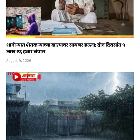
धानोऱ्यात शेतकऱ्याच्या खात्यावर सायबर डल्ला; दोन दिवसांत १
लाख ९६ हजार लंपास
August 9, 2026