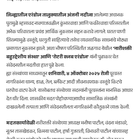
जिल्ह्यातील एरंडोल तालुक्यातील अंजनी नदीला
आलेल्या अचानक
पुरामुळे म्हसावद नाक्याजवळील कुंभारवाडा आणि फकीरवाडा परिसरातील
अनेक परिवाराला प्रचंड आर्थिक नुकसान सहन करावे लागले. घरात पाणी
शिरल्यामुळे वस्तूंचे, घरगुती साहित्याचे तसेच व्यवसायिक साधनांचे मोठ्या
प्रमाणात नुकसान झाले. अशा भीषण परिस्थितीत जळगाव येथील
‘नारीशक्ती
बहुउद्देशीय संस्था’ आणि ‘रोटरी क्लब एरंडोल’
यांनी पुढाकार घेत
संवेदनशील मदतीचा हात पुढे केला.
ह्या संस्थांच्या माध्यमातून
शनिवारी, ४ ऑक्टोबर २०२५ रोजी
पूरग्रस्त
नागरिकांना धान्य, डाळ, तेल, ब्लँकेट आदी जीवनावश्यक वस्तूंचे किटचे
घरपोच वाटप केले. यासोबतच संस्थेच्या सदस्यांनी पूरग्रस्तांना मानसिक आधार
देत धीर दिला. शासकीय मदत पोहोचण्याआधीच सामाजिक संस्थांनी
दाखवलेली तत्परता आणि संवेदनशीलता नागरिकांनी कौतुकाने व्यक्त केली.
मदतकार्यावेळी
नारीशक्ती संस्थेच्या अध्यक्ष मनीषा पाटील, वंदना मंडावरे,
नूतन तासखेडकर, किमया पाटील, हर्षा गुजराती, विभावरी पाटील यांच्यासह