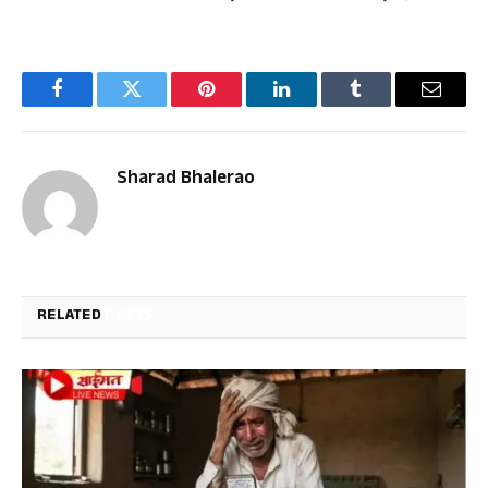
Facebook
Twitter
Pinterest
LinkedIn
Tumblr
Email
Sharad Bhalerao
RELATED
POSTS