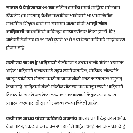
सातारा येथे होणाऱ्या ९९ व्या
अखिल भारतीय मराठी साहित्य संमेलनात
पिंपरखेड (ता.भडगाव) येथील माध्यमिक आदिवासी आश्रमशाळेतील
माध्यमिक शिक्षक कवी राम सखाराम जाधव यांची
‘आम्ही लोक
आदिवासी’
या कवितेची कविकट्टा या व्यासपीठवर निवड झाली. दि.३
जानेवारी रोजी सत्र क्र.११ मध्ये दुपारी १२ ते १ या वेळेत कविताचे सादरीकरण
होणार आहे.
कवी राम जाधव हे आदिवासी
बोलीभाषा व बंजारा बोलीभाषेचे अभ्यासक
आहेत.आदिवासी बालकांमध्ये राहून त्यांनी पारंपरिक, मौखिक, लोकगीते
जमवून त्यांनी त्या गीतांचा मराठी या प्रमाण बोलीभाषेत काव्यात्मक अनुवाद
केला आहे. आदिवासी बोलीभाषेतील गीतांच्या माध्यमातून त्यांनी आदिवासी
विद्यार्थ्यांना चार ते पाच वेळा जळगाव आकाशवाणी केंद्रावरून गायन व
प्रसारण करण्यासाठी सुसंधी उपलब्ध करून दिलेली आहेत.
कवी राम जाधव यांच्या कवितांचे जळगांव
आकाशवाणी केंद्रावरून अनेक
वेळा गायन, प्रकट, वाचन व प्रसारण झालेले आहेत. ‘आई मला जन्म घेऊ दे’ ही