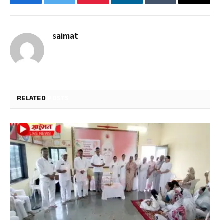
Facebook
Twitter
Pinterest
LinkedIn
Tumblr
Email
saimat
RELATED
POSTS