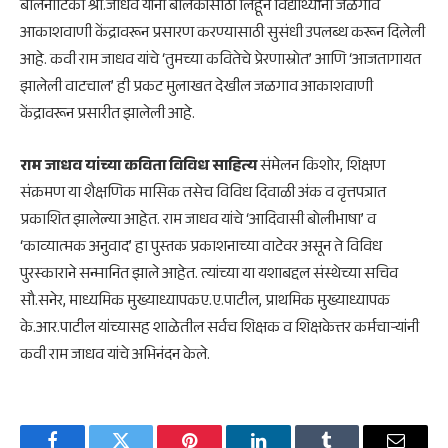
बालनाटिका श्री.जाधव यांनी बालकांसाठी लिहून विद्यार्थ्यांना जळगाव
आकाशवाणी केंद्रावरून प्रसारण करण्यासाठी सुसंधी उपलब्ध करून दिलेली
आहे. कवी राम जाधव यांचे ‘तुमच्या कवितेचे प्रेरणास्रोत’ आणि ‘आजतागायत
झालेली वाटचाल’ ही प्रकट मुलाखत देखील जळगाव आकाशवाणी
केंद्रावरून प्रसारीत झालेली आहे.
राम जाधव यांच्या कविता विविध साहित्य
संमेलन किशोर, शिक्षण
संक्रमण या शैक्षणिक मासिक तसेच विविध दिवाळी अंक व वृत्तपत्रात
प्रकाशित झालेल्या आहेत. राम जाधव यांचे ‘आदिवासी बोलीभाषा’ व
‘काव्यात्मक अनुवाद’ हा पुस्तक प्रकाशनाच्या वाटेवर असून ते विविध
पुरस्काराने सन्मानित झाले आहेत. त्यांच्या या यशाबद्दल संस्थेच्या सचिव
सौ.सनेर, माध्यमिक मुख्याध्यापकए.ए.पाटील, प्राथमिक मुख्याध्यापक
के.आर.पाटील यांच्यासह शाळेतील सर्वच शिक्षक व शिक्षकेत्तर कर्मचाऱ्यांनी
कवी राम जाधव यांचे अभिनंदन केले.