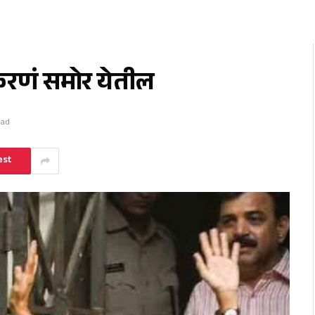
रकरणं समोर येतील
ead
est