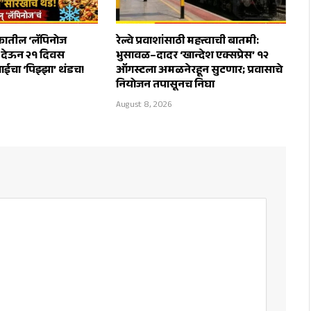
तील ‘लॅपिनोज
रेल्वे प्रवाशांसाठी महत्त्वाची बातमी:
स देऊन २१ दिवस
भुसावळ–दादर ‘खान्देश एक्सप्रेस’ १२
ाईचा ‘पिझ्झा’ थंडच!
ऑगस्टला अमळनेरहून सुटणार; प्रवासाचे
नियोजन तपासूनच निघा
August 8, 2026