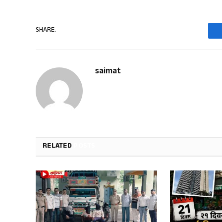
SHARE.
saimat
RELATED
POSTS