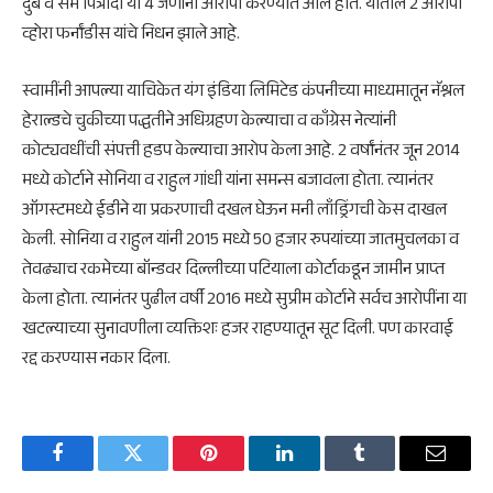
दुबे व सॅम पित्रोदा या 4 जणांना आरोपी करण्यात आले होते. यातील 2 आरोपी
व्होरा फर्नांडीस यांचे निधन झाले आहे.
स्वामींनी आपल्या याचिकेत यंग इंडिया लिमिटेड कंपनीच्या माध्यमातून नॅश्नल
हेराल्डचे चुकीच्या पद्धतीने अधिग्रहण केल्याचा व काँग्रेस नेत्यांनी
कोट्यवधींची संपत्ती हडप केल्याचा आरोप केला आहे. 2 वर्षांनंतर जून 2014
मध्ये कोर्टाने सोनिया व राहुल गांधी यांना समन्स बजावला होता. त्यानंतर
ऑगस्टमध्ये ईडीने या प्रकरणाची दखल घेऊन मनी लाँड्रिंगची केस दाखल
केली. सोनिया व राहुल यांनी 2015 मध्ये 50 हजार रुपयांच्या जातमुचलका व
तेवढ्याच रकमेच्या बॉन्डवर दिल्लीच्या पटियाला कोर्टाकडून जामीन प्राप्त
केला होता. त्यानंतर पुढील वर्षी 2016 मध्ये सुप्रीम कोर्टाने सर्वच आरोपींना या
खटल्याच्या सुनावणीला व्यक्तिशः हजर राहण्यातून सूट दिली. पण कारवाई
रद्द करण्यास नकार दिला.
Facebook
Twitter
Pinterest
LinkedIn
Tumblr
Email