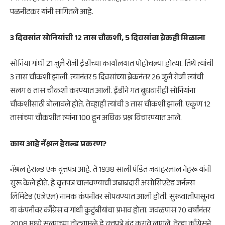
पळनीटकर यांनी सांगितले आहे.
3 दिवसांत सोनियांची 12 तास चौकशी, 5 दिवसांचा ब्रेकही मिळाला
सोनिया गांधी 21 जुलै रोजी ईडीच्या कार्यालयात पोहोचल्या होत्या. तिथे त्यांची
3 तास चौकशी झाली. त्यानंतर 5 दिवसांच्या ब्रेकनंतर 26 जुलै रोजी त्यांची
सलग 6 तास चौकशी करण्यात आली. ईडीने गत बुधवारीही सोनियांना
चौकशीसाठी बोलावले होते. तेव्हाही त्यांची 3 तास चौकशी झाली. एकूण 12
तासांच्या चौकशीत त्यांना 100 हून अधिक प्रश्न विचारण्यात आले.
काय आहे नॅश्नल हेराल्ड प्रकरण?
नॅश्नल हेराल्ड एक वृत्तपत्र आहे. ते 1938 साली पंडित जवाहरलाल नेहरू यांनी
सुरू केले होते. हे वृत्तपत्र चालवण्याची जबाबदारी असोसिएटेड जर्नल्स
लिमिटेड (एजेएल) नामक कंपनीवर सोपवण्यात आली होती. सुरूवातीपासूनच
या कंपनीवर काँग्रेस व गांधी कुटुंबीयांचा प्रभाव होता. जवळपास 70 वर्षांनंतर
2008 मध्ये सलगच्या तोट्यामुळे हे वृत्तपत्रे बंद करावे लागले. तेव्हा काँग्रेसने