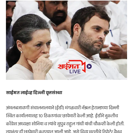
साईमत लाईव्ह दिल्ली वृत्तसंस्था
अंमलबजावणी संचालनालयाने (ईडी) मंगळवारी नॅश्नल हेराल्डच्या दिल्ली
स्थित कार्यालयासह 10 ठिकाणांवर छापेमारी केली आहे. ईडीने नुकतीच
काँग्रेस अध्यक्षा सोनिया व त्यांचे सुपुत्र राहुल गांधी यांची चौकशी केली होती.
त्यानंतर ही छापेमारी करण्यात आली आहे, असे दिव्य मराठीचे रिपोर्टर वैभव