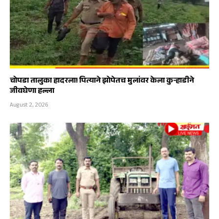
चोपडा तालुका हादरला! पित्याने झोपेतच मुलांवर केला कुऱ्हाडीने
जीवघेणा हल्ला
August 2, 2026