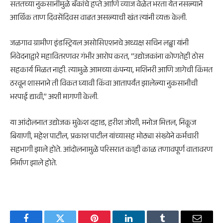
सततच्या नुकसानीमुळे बँकांचे हप्ते आणि व्याज वेळेत भरता येत नसल्याने
आर्थिक ताण दिवसेंदिवस वाढत असल्याची खंत त्यांनी व्यक्त केली.
जळगाव ग्रामीण इंडस्ट्रियल असोसिएशनचे अध्यक्ष सचिन लढ्ढा यांनी
निवेदनाद्वारे महावितरणवर गंभीर आरोप करत, “उद्योजकांना कोणतेही ठोस
सहकार्य मिळत नाही. त्यामुळे आमच्या कंपन्या, मशिनरी आणि जागेची किंमत
ठरवून शासनाने ती विकत घ्यावी किंवा आतापर्यंत झालेल्या नुकसानीची
भरपाई द्यावी,” अशी मागणी केली.
या आंदोलनात उद्योजक मुकेश दहाड, हरीश जोशी, मनोज मित्तल, निकूज
बियाणी, महेश पाटील, प्रकाश पाटील यांच्यासह मोठ्या संख्येने कर्मचारी
सहभागी झाले होते. आंदोलनामुळे परिसरात काही काळ तणावपूर्ण वातावरण
निर्माण झाले होते.