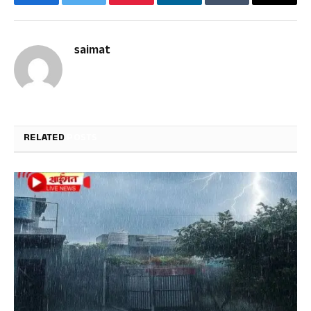
Facebook
Twitter
Pinterest
LinkedIn
Tumblr
Email
saimat
RELATED
POSTS