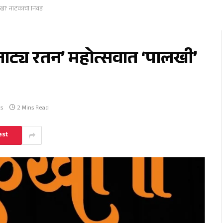
ालखी’ नाटकाची निवड
नाट्य रतन’ महोत्सवात ‘पालखी’
s
2 Mins Read
est