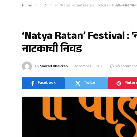
Home
»
जळगाव
»
‘Natya Ratan’ Festival : ‘नाट्य रतन’ महोत्सवात ‘प
जळगाव
‘Natya Ratan’ Festival : ‘
नाटकाची निवड
By
Sharad Bhalerao
December 6, 2025
No Comment
Facebook
Twitter
Pinter