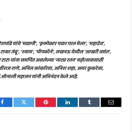
यांचे ‘मद्यापी’, ‘इन्स्पेक्टर पवार परत मेला’, ‘महादेव’,
ेच टाका तंबू’, ‘श्याम’, ‘पॉपकॉर्न’, लखनऊ येथील ‘आखरी वसंत’,
टाटा यांना समर्पित असलेल्या ‘नाट्य रतन’ महोत्सवासाठी
 छबीराज राणे, अनिल कांकरिया, अनिश शहा, अमर कुकरेजा,
ॉ.सोनाली महाजन यांनी अभिनंदन केले आहे.
Facebook
Twitter
Pinterest
LinkedIn
Tumblr
Email