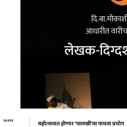
SHARE
महोत्सवात होणार ‘पालखी’चा पाचवा प्रयोग