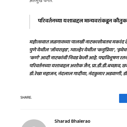
अंतर्मुख करते.
परिवर्तनच्या यशाबद्दल मान्यवरांकडून कौतुक
महोत्सवात जळगावच्या पालखी नाटकासोबतच मकरंद देशपांडे 
पुणे येथील ‘जॉयराइड’, ग्वाल्हेर येथील ‘कनुप्रिया’, ‘इथ
‘कर्ण’ आदी नाटकांची निवड केली आहे. पद्मविभूषण रतन 
परिवर्तनच्या यशाबद्दल अशोक जैन, प्रा.डी.डी.बच्छाव,
डॉ.रेखा महाजन, नंदलाल गादीया, नंदकुमार अडवाणी, ड
SHARE.
Sharad Bhalerao