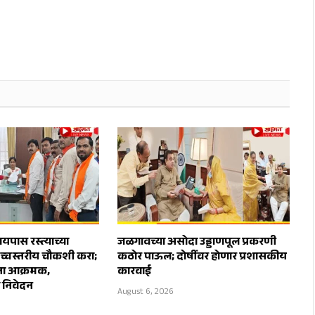
पास रस्त्याच्या
जळगावच्या असोदा उड्डाणपूल प्रकरणी
उच्चस्तरीय चौकशी करा;
कठोर पाऊल; दोषींवर होणार प्रशासकीय
ेना आक्रमक,
कारवाई
ा निवेदन
August 6, 2026