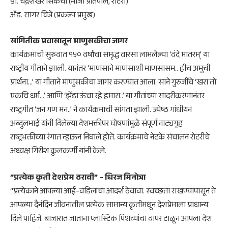
​डॉ. चंद्रशेखर सिकची (माजी प्रांतपाल, रोटरी)
​ॲड. सागर चित्रे (प्रकल्प प्रमुख)
​सांगितीक प्रवासातून माणुसकीचा जागर
​कार्यक्रमाची सुरुवात १५० वर्षांचा समृद्ध वारसा लाभलेल्या ‘वंदे मातरम्’ या
राष्ट्रीय गीताने झाली. यानंतर ‘माणसाने माणसाशी माणसासम.. हीच अमुची
प्रार्थना…’ या गीताने माणुसकीचा जागर करण्यात आला. साने गुरुजींचे ‘खरा तो
एकचि धर्म…’ आणि ‘झेंडा ऊंचा रहे हमारा..’ या गीतांच्या सादरीकरणानंतर
राष्ट्रगीत ‘जन गण मन..’ ने कार्यक्रमाची सांगता झाली. ज्येष्ठ गांधीयन
अब्दुलभाई यांनी दिलेल्या देशभक्तीपर घोषणांमुळे संपूर्ण नाट्यगृह
राष्ट्रभक्तीच्या रंगात न्हाऊन निघाले होते. कार्यक्रमाचे नेटके संचालन रोटरीचे
अध्यक्ष गिरीश कुलकर्णी यांनी केले.
​”प्रत्येक कृती देशप्रेम ठरावी” – धिरज मिनोत्रा
“प्रत्येकाने आपल्या आई-वडिलांचा आदर्श ठेवावा. स्वच्छता राखण्यापासून ते
आपल्या दैनंदिन जीवनातील प्रत्येक सामान्य कृतीमधून देशप्रेमाला प्राधान्य
दिले पाहिजे. बाजारात जाताना प्लास्टिक पिशव्यांचा वापर टाळून आपला देश