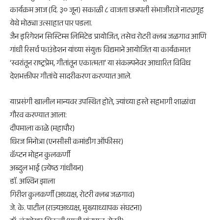
कार्यक्रम आज (दि. ३० जून) सकाळी ८ वाजता छत्रपती संभाजीराजे नाट्यगृह
येथे मोठ्या उत्साहात पार पडला.
​जैन इरिगेशन सिस्टिम्स लिमिटेड प्रायोजित, तसेच रोटरी क्लब जळगाव आणि
गांधी रिसर्च फाउंडेशन यांच्या संयुक्त विद्यमाने आयोजित या कार्यक्रमात
‘स्वरांतून राष्ट्रप्रेम, गीतांतून एकात्मता’ या संकल्पनेवर आधारित विविध
देशभक्तीपर गीतांचे सादरीकरण करण्यात आले.
​याप्रसंगी खालील मान्यवर उपस्थित होते, ज्यांच्या हस्ते सहभागी शाळांचा
गौरव करण्यात आला:
​दीपमाला काळे (महापौर)
​धिरज मिनोत्रा (एनसीसी कमांडीग ऑफीसर)
​कॅप्टन मोहन कुलकर्णी
​अब्दुल भाई (ज्येष्ठ गांधीयन)
​डाॅ. अश्विन झाला
​गिरीश कुलकर्णी (अध्यक्ष, रोटरी क्लब जळगाव)
​जे. के. पाटील (राज्यअध्यक्ष, मुख्याध्यापक संघटना)