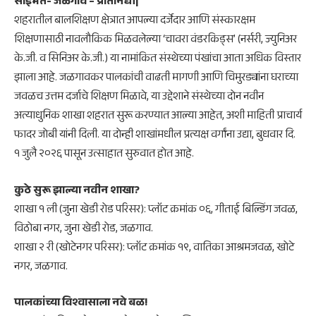
साईमत- जळगाव – प्रतिनिधी|
शहरातील बालशिक्षण क्षेत्रात आपल्या दर्जेदार आणि संस्कारक्षम
शिक्षणासाठी नावलौकिक मिळवलेल्या ‘चावरा वंडरकिड्स’ (नर्सरी, ज्युनिअर
के.जी. व सिनिअर के.जी.) या नामांकित संस्थेच्या पंखांचा आता अधिक विस्तार
झाला आहे. जळगावकर पालकांची वाढती मागणी आणि चिमुरड्यांना घराच्या
जवळच उत्तम दर्जाचे शिक्षण मिळावे, या उद्देशाने संस्थेच्या दोन नवीन
अत्याधुनिक शाखा शहरात सुरू करण्यात आल्या आहेत, अशी माहिती प्राचार्य
फादर जोबी यांनी दिली. या दोन्ही शाखांमधील प्रत्यक्ष वर्गांना उद्या, बुधवार दि.
१ जुलै २०२६ पासून उत्साहात सुरुवात होत आहे.
​कुठे सुरू झाल्या नवीन शाखा?
​शाखा १ ली (जुना खेडी रोड परिसर): प्लॉट क्रमांक ०६, गीताई बिल्डिंग जवळ,
विठोबा नगर, जुना खेडी रोड, जळगाव.
​शाखा २ री (खोटेनगर परिसर): प्लॉट क्रमांक १९, वातिका आश्रमजवळ, खोटे
नगर, जळगाव.
पालकांच्या विश्वासाला नवे बळ!