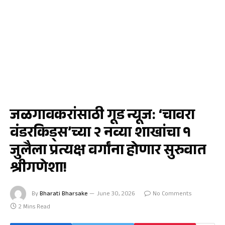
जळगाव
जळगावकरांसाठी गूड न्यूज: ‘चावरा
वंडरकिड्स’च्या २ नव्या शाखांचा ​१
जुलैला प्रत्यक्ष वर्गांना होणार सुरुवात
श्रीगणेशा!
By
Bharati Bharsake
June 30, 2026
No Comments
2 Mins Read