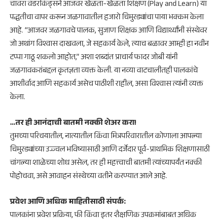
​चावरा वंडरकिड्सने आजवर खेळता-खेळता शिक्षण (Play and Learn) या
पद्धतीचा वापर करून जळगावातील हजारो चिमुरड्यांचा पाया भक्कम केला
आहे. “आजवर जळगावचे पालक, सुजाण शिक्षक आणि विद्यार्थ्यांनी संस्थेवर
जो अथांग विश्वास दाखवला, जे सहकार्य केले, त्याच बळावर आम्ही हा नवीन
टप्पा गाठू शकलो आहोत,” अशा शब्दांत प्राचार्य फादर जोबी यांनी
जळगावकरांबद्दल कृतज्ञता व्यक्त केली. या नव्या वाटचालीतही पालकांचे
आशीर्वाद आणि सहकार्य असेच पाठीशी राहील, असा विश्वास त्यांनी व्यक्त
केला.
​…तर ही आनंदाची बातमी नक्की शेअर करा!
​तुमच्या परिचयातील, नात्यातील किंवा मित्रपरिवारातील कोणाला आपल्या
चिमुरड्यांच्या उज्ज्वल भविष्यासाठी आणि दर्जेदार पूर्व-प्राथमिक शिक्षणासाठी
चांगल्या शाळेच्या शोध असेल, तर ही महत्त्वाची बातमी त्यांच्यापर्यंत नक्की
पोहोचवा, असे आवाहन संस्थेच्या वतीने करण्यात आले आहे.
​प्रवेश आणि अधिक माहितीसाठी संपर्क:
पालकांना प्रवेश प्रक्रिया, फी किंवा इतर शैक्षणिक उपक्रमांबाबत अधिक