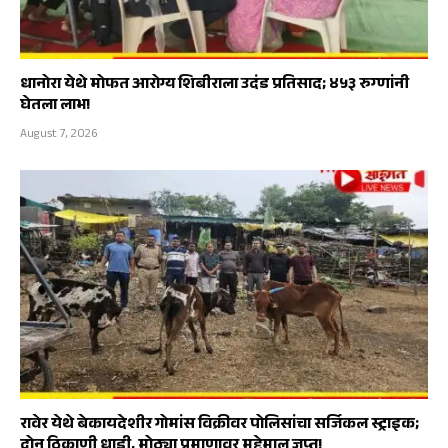
धानोरा येथे मोफत आरोग्य शिबीराला उदंड प्रतिसाद; ४५३ रुग्णांनी
घेतला लाभ!
August 7, 2026
रावेर येथे बेकायदेशीर गोमांस विक्रीवर पोलिसांचा सर्जिकल स्ट्राइक;
दोन ठिकाणी धाडी, मोठ्या प्रमाणावर मुद्देमाल जप्त!