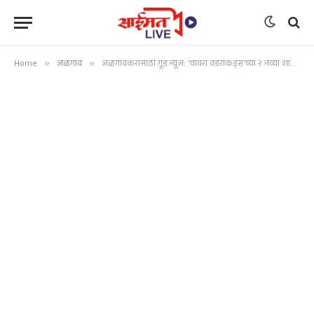
Home
»
जळगाव
»
जळगावकरांसाठी गूड न्यूज: ‘चावरा वंडरकिड्स’च्या २ नव्या शाखांचा ​१ जुलैला प्रत्यक्ष वर्गांना होणार सुरुवात श्रीगणेशा!