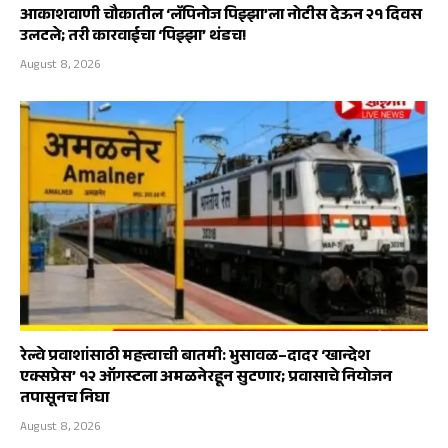
आकाशवाणी चौकातील ‘लॅपिनोज पिझ्झा’ला नोटीस देऊन २१ दिवस
उलटले; तरी कारवाईचा ‘पिझ्झा’ थंडच!
August 8, 2026
रेल्वे प्रवाशांसाठी महत्त्वाची बातमी: भुसावळ–दादर ‘खान्देश
एक्सप्रेस’ १२ ऑगस्टला अमळनेरहून सुटणार; प्रवासाचे नियोजन
तपासूनच निघा
August 8, 2026