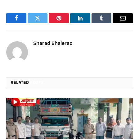
Facebook
Twitter
Pinterest
LinkedIn
Tumblr
Email
Sharad Bhalerao
RELATED
POSTS