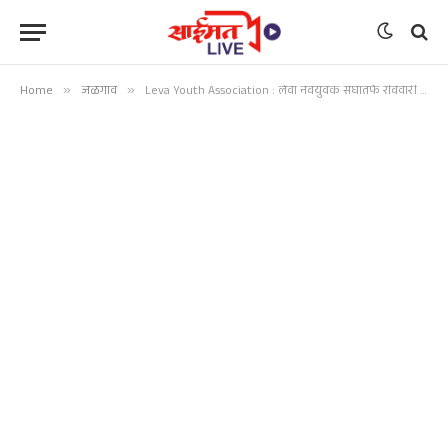
Home
»
जळगाव
»
Leva Youth Association : लेवा नवयुवक संघातर्फे रविवारी वधू-वर परिचय मेळावा