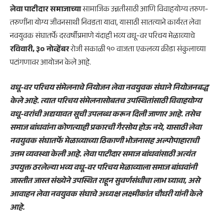
लेवा पाटीदार समाजाच्या
सामाजिक उन्नतीसाठी आणि विवाहयोग्य तरुण-
तरुणींना योग्य जीवनसाथी निवडता यावा, यासाठी सातत्याने कार्यरत लेवा
नवयुवक संघातर्फे दरवर्षीप्रमाणे यंदाही भव्य वधू-वर परिचय मेळाव्याचे
रविवारी, ३० नोव्हेंबर
रोजी सकाळी १० वाजता एकलव्य क्रीडा संकुलाच्या
पटांगणावर आयोजन केले आहे.
वधू-वर परिचय संमेलनाचे नियोजन लेवा नवयुवक संघाने नियोजनबद्ध
केले आहे. त्यात परिचय संमेलनासोबतच उपस्थितांसाठी विवाहयोग्य
वधू-वरांची अद्ययावत सूची उपलब्ध करून दिली जाणार आहे. तसेच
समाज बांधवांना कोणत्याही प्रकारची गैरसोय होऊ नये, यासाठी लेवा
नवयुवक संघातर्फे मेळाव्याच्या ठिकाणी भोजनासह अल्पोपाहाराची
उत्तम व्यवस्था केली आहे. लेवा पाटीदार समाज बांधवांसाठी अत्यंत
उपयुक्त ठरलेल्या भव्य वधू-वर परिचय मेळाव्याला समाज बांधवांनी
जास्तीत जास्त संख्येने उपस्थित राहून सुवर्णसंधीचा लाभ घ्यावा, असे
आवाहन लेवा नवयुवक संघाचे अध्यक्ष लक्ष्मीकांत चौधरी यांनी केले
आहे.