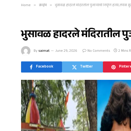
Home
»
क्राईम
»
भुसावळ हादरले मंदिरातील पुजाऱ्याची निर्घृण हत्या,तपास सु
क्राईम
भुसावळ हादरले मंदिरातील पुज
By
saimat
June 29, 2026
No Comments
2 Mins 
Facebook
Twitter
Pinter