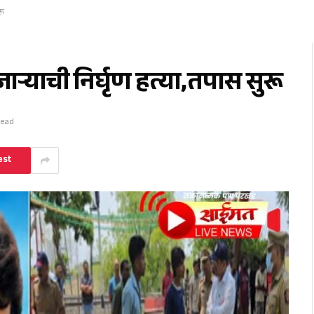
रू
ाऱ्याची निर्घृण हत्या,तपास सुरू
Read
est