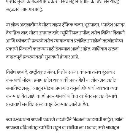
परिषद मुख्य कार्यकारी अधिकारी तसेच महानगरपालिका प्रशासन यांचेही
सहकार्य लाभणार आहे.
या लोक अदालतीमध्ये मोटार वाहन ट्रॅफिक चलन, भूसंपादन, धनादेश अनादर,
वैवाहिक वाद, मोटार अपघात दावे, म्युनिसिपल अपील, तसेच विविध दिवाणी
आणि फौजदारी प्रकरणे तसेच न्यायालयात प्रलंबित असलेली तडजोडयोग्य
प्रकरणे निकाली काढण्यासाठी ठेवण्यात आली आहेत. याशिवाय खटला
दाखलपूर्व प्रकरणांवरही सुनावणी होणार आहे.
विशेष म्हणजे, राष्ट्रीयकृत बँका, वित्तीय संस्था, कंपन्या तसेच दूरसंचार
कंपन्यांची मोठ्या प्रमाणातील थकबाकी प्रकरणेही या लोक अदालतीत
समाविष्ट असून, त्यातून मोठ्या प्रमाणात वसुली होण्याची शक्यता व्यक्त
करण्यात येत आहे. काही प्रकरणांमध्ये थकित रकमेवर सवलत देण्याचे
प्रस्तावही संबंधित संस्थांकडून ठेवण्यात आले आहेत.
ज्या पक्षकारांना आपली प्रकरणे तडजोडीने निकाली काढायची आहेत, त्यांनी
आपल्या वकिलांसह उपस्थित राहून या संधीचा लाभ घ्यावा, असे आवाहन