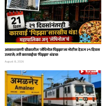
आकाशवाणी चौकातील ‘लॅपिनोज पिझ्झा’ला नोटीस देऊन २१ दिवस
उलटले; तरी कारवाईचा ‘पिझ्झा’ थंडच!
August 8, 2026