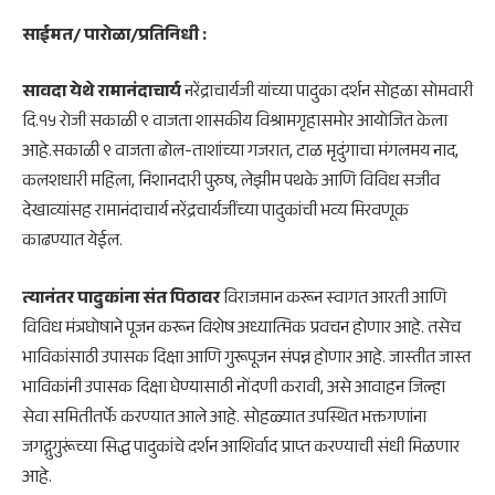
साईमत/ पारोळा/प्रतिनिधी :
सावदा येथे रामानंदाचार्य
नरेंद्राचार्यजी यांच्या पादुका दर्शन सोहळा सोमवारी
दि.१५ रोजी सकाळी ९ वाजता शासकीय विश्रामगृहासमोर आयोजित केला
आहे.सकाळी ९ वाजता ढोल-ताशांच्या गजरात, टाळ मृदुंगाचा मंगलमय नाद,
कलशधारी महिला, निशानदारी पुरुष, लेझीम पथके आणि विविध सजीव
देखाव्यांसह रामानंदाचार्य नरेंद्रचार्यजींच्या पादुकांची भव्य मिरवणूक
काढण्यात येईल.
त्यानंतर पादुकांना संत पिठावर
विराजमान करून स्वागत आरती आणि
विविध मंत्रघोषाने पूजन करून विशेष अध्यात्मिक प्रवचन होणार आहे. तसेच
भाविकांसाठी उपासक दिक्षा आणि गुरूपूजन संपन्न होणार आहे. जास्तीत जास्त
भाविकांनी उपासक दिक्षा घेण्यासाठी नोंदणी करावी, असे आवाहन जिल्हा
सेवा समितीतर्फे करण्यात आले आहे. सोहळ्यात उपस्थित भक्तगणांना
जगद्गुगुरूंच्या सिद्ध पादुकांचे दर्शन आशिर्वाद प्राप्त करण्याची संधी मिळणार
आहे.