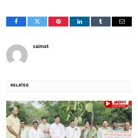
Facebook
Twitter
Pinterest
LinkedIn
Tumblr
Email
saimat
RELATED
POSTS