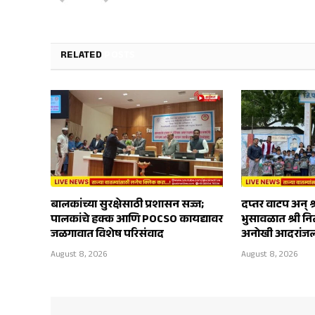
RELATED
POSTS
बालकांच्या सुरक्षेसाठी प्रशासन सज्ज;
दप्तर वाटप अन् श्
पालकांचे हक्क आणि POCSO कायद्यावर
भुसावळात श्री नित्
जळगावात विशेष परिसंवाद
अनोखी आदरांज
August 8, 2026
August 8, 2026