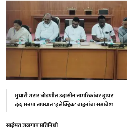
भुयारी गटार जोडणीत उदासीन नागरिकांवर दुप्पट
दंड; मनपा ताफ्यात ‘इलेक्ट्रिक’ वाहनांचा समावेश
साईमत जळगाव प्रतिनिधी