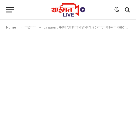
Home
»
जळगाव
»
Jalgaon : मनपा ‘अ‍ॅक्शन मोड’मध्ये; २८ कोटी थकबाकीसाठी मोबाईल टॉवर जप्तीचा निर्णय