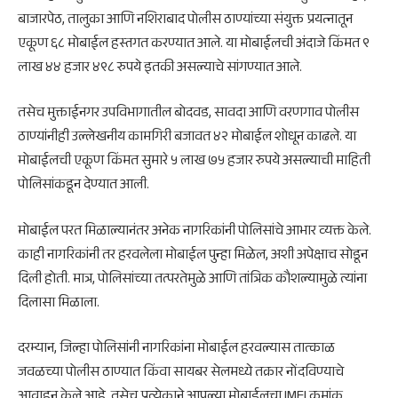
बाजारपेठ, तालुका आणि नशिराबाद पोलीस ठाण्यांच्या संयुक्त प्रयत्नातून
एकूण ६८ मोबाईल हस्तगत करण्यात आले. या मोबाईलची अंदाजे किंमत ९
लाख ४४ हजार ४९८ रुपये इतकी असल्याचे सांगण्यात आले.
तसेच मुक्ताईनगर उपविभागातील बोदवड, सावदा आणि वरणगाव पोलीस
ठाण्यांनीही उल्लेखनीय कामगिरी बजावत ४२ मोबाईल शोधून काढले. या
मोबाईलची एकूण किंमत सुमारे ५ लाख ७५ हजार रुपये असल्याची माहिती
पोलिसांकडून देण्यात आली.
मोबाईल परत मिळाल्यानंतर अनेक नागरिकांनी पोलिसांचे आभार व्यक्त केले.
काही नागरिकांनी तर हरवलेला मोबाईल पुन्हा मिळेल, अशी अपेक्षाच सोडून
दिली होती. मात्र, पोलिसांच्या तत्परतेमुळे आणि तांत्रिक कौशल्यामुळे त्यांना
दिलासा मिळाला.
दरम्यान, जिल्हा पोलिसांनी नागरिकांना मोबाईल हरवल्यास तात्काळ
जवळच्या पोलीस ठाण्यात किंवा सायबर सेलमध्ये तक्रार नोंदविण्याचे
आवाहन केले आहे. तसेच प्रत्येकाने आपल्या मोबाईलचा IMEI क्रमांक