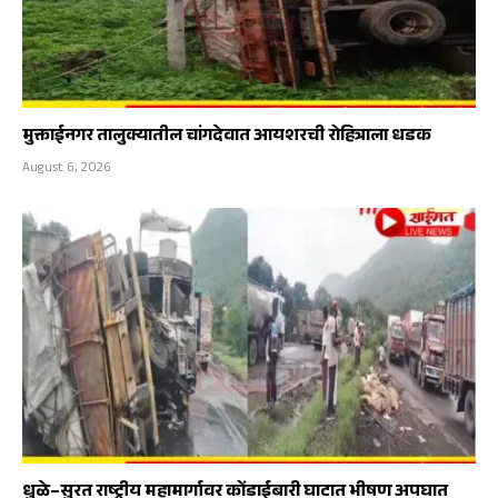
मुक्ताईनगर तालुक्यातील चांगदेवात आयशरची रोहित्राला धडक
August 6, 2026
धुळे–सुरत राष्ट्रीय महामार्गावर कोंडाईबारी घाटात भीषण अपघात