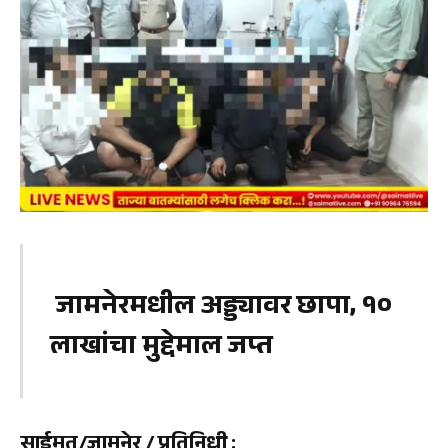
जामनेरमधील अड्ड्यावर छापा, १०
लाखांचा मुद्देमाल जप्त
साईमत/जामनेर / प्रतिनिधी
: