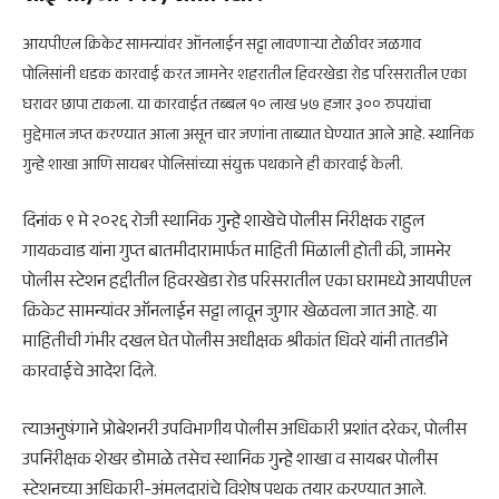
आयपीएल क्रिकेट सामन्यांवर ऑनलाईन सट्टा लावणाऱ्या टोळीवर जळगाव
पोलिसांनी धडक कारवाई करत जामनेर शहरातील हिवरखेडा रोड परिसरातील एका
घरावर छापा टाकला. या कारवाईत तब्बल १० लाख ५७ हजार ३०० रुपयांचा
मुद्देमाल जप्त करण्यात आला असून चार जणांना ताब्यात घेण्यात आले आहे. स्थानिक
गुन्हे शाखा आणि सायबर पोलिसांच्या संयुक्त पथकाने ही कारवाई केली.
दिनांक ९ मे २०२६ रोजी स्थानिक गुन्हे शाखेचे पोलीस निरीक्षक राहुल
गायकवाड यांना गुप्त बातमीदारामार्फत माहिती मिळाली होती की, जामनेर
पोलीस स्टेशन हद्दीतील हिवरखेडा रोड परिसरातील एका घरामध्ये आयपीएल
क्रिकेट सामन्यांवर ऑनलाईन सट्टा लावून जुगार खेळवला जात आहे. या
माहितीची गंभीर दखल घेत पोलीस अधीक्षक श्रीकांत धिवरे यांनी तातडीने
कारवाईचे आदेश दिले.
त्याअनुषंगाने प्रोबेशनरी उपविभागीय पोलीस अधिकारी प्रशांत दरेकर, पोलीस
उपनिरीक्षक शेखर डोमाळे तसेच स्थानिक गुन्हे शाखा व सायबर पोलीस
स्टेशनच्या अधिकारी-अंमलदारांचे विशेष पथक तयार करण्यात आले.