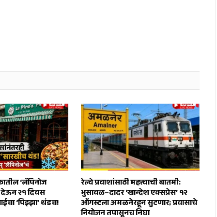
तील ‘लॅपिनोज
रेल्वे प्रवाशांसाठी महत्त्वाची बातमी:
स देऊन २१ दिवस
भुसावळ–दादर ‘खान्देश एक्सप्रेस’ १२
ाईचा ‘पिझ्झा’ थंडच!
ऑगस्टला अमळनेरहून सुटणार; प्रवासाचे
नियोजन तपासूनच निघा