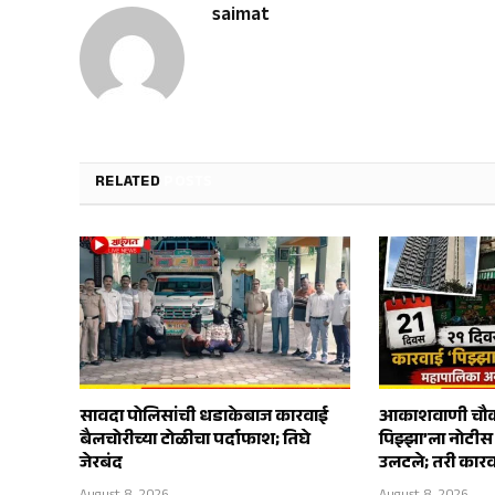
saimat
RELATED
POSTS
सावदा पोलिसांची धडाकेबाज कारवाई
आकाशवाणी चौका
बैलचोरीच्या टोळीचा पर्दाफाश; तिघे
पिझ्झा’ला नोटी
जेरबंद
उलटले; तरी कारव