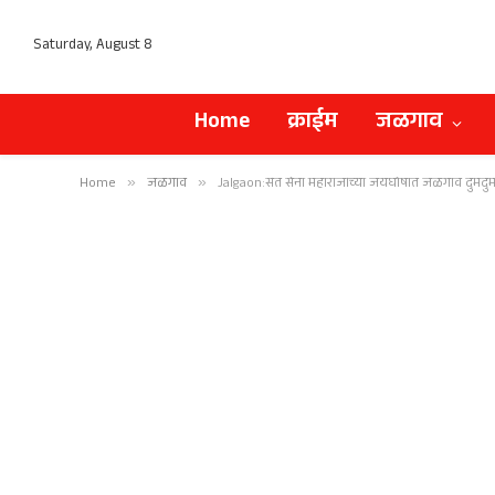
Saturday, August 8
Home
क्राईम
जळगाव
Home
»
जळगाव
»
Jalgaon:संत सेना महाराजांच्या जयघोषात जळगाव दुमदुम