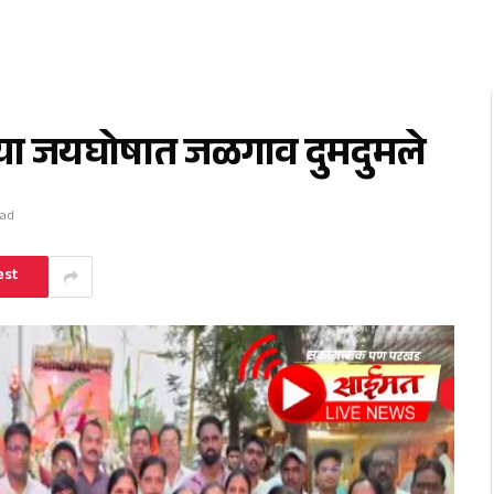
च्या जयघोषात जळगाव दुमदुमले
ead
est