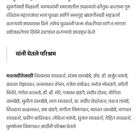
सुवर्णसंधी मिळाली. मान्यवरांनी समाजातील उपक्रमाचे कौतुक करताना गुरु
रविदास महाराजांचा भव्य पुतळा आणि सभागृह बांधणीसाठी सहकार्य
करण्याचे आश्वासन दिले. तसेच युवकांनी फक्त नोकरीच्या मागे न लागता
उद्योजकतेच्या दिशेने वाटचाल करण्याचे आवाहन केले.
यांनी घेतले परिश्रम
यशस्वीतेसाठी
विश्वनाथ सावकारे, संजय वानखेडे, ॲड. डॉ. अर्जुन भारुडे,
प्रकाश रोझतकर, कमलाकर ठोसर, राजेश वाडेकर, मनोज सोनवणे, ज्योती
निंभोरे, गणेश काकडे, डी. बी. मोरे, गजानन दांडगे, संदीप ठोसर, योगिता
वानखेडे, सुनीता वानखेडे, लता सावकारे, प्रा. संदीप शेकोकार, पंकज तायडे,
शिवदास कळसकर, उषा दांडगे, संगीता चिमणकर, यशवंत वानखेडे, भागवत
सावकारे, प्रवीण बाविस्कर, लोकेश भारुडे, सुजल सावकारे, रोहित सावकारे,
पुरुषोत्तम चिमणकर आदींनी परिश्रम घेतले.