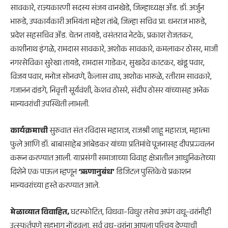
सावकारे, राज्यकारणी सदस्य संजय वानखेडे, जिल्हाध्यक्ष ॲड. डॉ. अर्जुन
भारुडे, उपकार्यकारी अभियंता महेश तांबे, जिल्हा सचिव प्रा. धनराज भारुडे,
प्रदेश सहसचिव ॲड. चेतन तायडे, वसंतराव नेटके, प्रकाश रोजतकर,
काशीनाथ इंगळे, रामदास सावकारे, अशोक सावकारे, कमलाकर ठोसर, माजी
नगरसेविका सुरेखा तायडे, रामदास गाडेकर, सुखदेव काटकर, खंडू पवार,
विजय पवार, मनोज सोनवणे, कैलास वाघ, अशोक भारुळे, रतीराम सावकारे,
गजानन दांडगे, निवृत्ती सूर्यवंशी, केशव ठोसरे, संदीप ठोसर यांच्यासह अनेक
मान्यवरांची उपस्थिती लाभली.
कार्यक्रमाची
सुरुवात संत रविदास महाराज, राजश्री शाहू महाराज, महात्मा
फुले आणि डॉ. बाबासाहेब आंबेडकर यांच्या प्रतिमांचे पूजनासह दीपप्रज्ज्वलन
करून करण्यात आली. याप्रसंगी समाजाच्या विवाह क्षेत्रातील आधुनिकतेच्या
दिशेने एक पाऊल म्हणून
‘ऋणानुबंध’
डिजिटल पुस्तिकेचे प्रकाशन
मान्यवरांच्या हस्ते करण्यात आले.
मेळाव्यात विवाहित,
घटस्फोटित, विधवा-विधुर तसेच अपंग वधू-वरांनीही
उत्स्फूर्तपणे सहभाग नोंदवला. सर्व वधू-वरांना आपला परिचय देण्याची