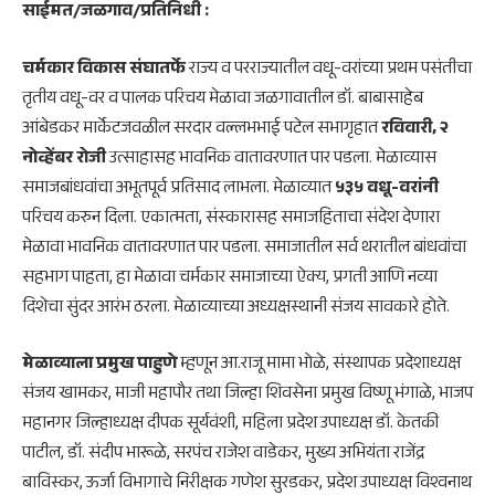
साईमत/जळगाव/प्रतिनिधी :
चर्मकार विकास संघातर्फे
राज्य व परराज्यातील वधू-वरांच्या प्रथम पसंतीचा
तृतीय वधू-वर व पालक परिचय मेळावा जळगावातील डॉ. बाबासाहेब
आंबेडकर मार्केटजवळील सरदार वल्लभभाई पटेल सभागृहात
रविवारी, २
नोव्हेंबर रोजी
उत्साहासह भावनिक वातावरणात पार पडला. मेळाव्यास
समाजबांधवांचा अभूतपूर्व प्रतिसाद लाभला. मेळाव्यात
५३५ वधू-वरांनी
परिचय करुन दिला. एकात्मता, संस्कारासह समाजहिताचा संदेश देणारा
मेळावा भावनिक वातावरणात पार पडला. समाजातील सर्व थरातील बांधवांचा
सहभाग पाहता, हा मेळावा चर्मकार समाजाच्या ऐक्य, प्रगती आणि नव्या
दिशेचा सुंदर आरंभ ठरला. मेळाव्याच्या अध्यक्षस्थानी संजय सावकारे होते.
मेळाव्याला प्रमुख पाहुणे
म्हणून आ.राजू मामा भोळे, संस्थापक प्रदेशाध्यक्ष
संजय खामकर, माजी महापौर तथा जिल्हा शिवसेना प्रमुख विष्णू भंगाळे, भाजप
महानगर जिल्हाध्यक्ष दीपक सूर्यवंशी, महिला प्रदेश उपाध्यक्ष डॉ. केतकी
पाटील, डॉ. संदीप भारूळे, सरपंच राजेश वाडेकर, मुख्य अभियंता राजेंद्र
बाविस्कर, ऊर्जा विभागाचे निरीक्षक गणेश सुरडकर, प्रदेश उपाध्यक्ष विश्वनाथ