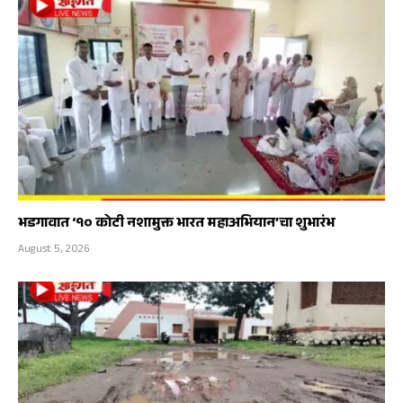
भडगावात ‘१० कोटी नशामुक्त भारत महाअभियान’चा शुभारंभ
August 5, 2026