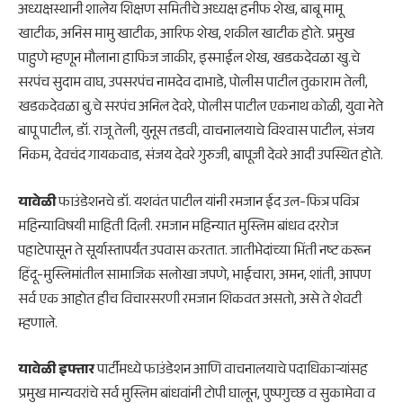
अध्यक्षस्थानी शालेय शिक्षण समितीचे अध्यक्ष हनीफ शेख, बाबू मामू
खाटीक, अनिस मामु खाटीक, आरिफ शेख, शकील खाटीक होते. प्रमुख
पाहुणे म्हणून मौलाना हाफिज जाकीर, इस्माईल शेख, खडकदेवळा खु.चे
सरपंच सुदाम वाघ, उपसरपंच नामदेव दाभाडे, पोलीस पाटील तुकाराम तेली,
खडकदेवळा बु.चे सरपंच अनिल देवरे, पोलीस पाटील एकनाथ कोळी, युवा नेते
बापू पाटील, डॉ. राजू तेली, युनूस तडवी, वाचनालयाचे विश्‍वास पाटील, संजय
निकम, देवचंद गायकवाड, संजय देवरे गुरुजी, बापूजी देवरे आदी उपस्थित होते.
यावेळी
फाउंडेशनचे डॉ. यशवंत पाटील यांनी रमजान ईद उल-फित्र पवित्र
महिन्याविषयी माहिती दिली. रमजान महिन्यात मुस्लिम बांधव दररोज
पहाटेपासून ते सूर्यास्तापर्यंत उपवास करतात. जातीभेदांच्या भिंती नष्ट करून
हिंदू-मुस्लिमांतील सामाजिक सलोखा जपणे, भाईचारा, अमन, शांती, आपण
सर्व एक आहोत हीच विचारसरणी रमजान शिकवत असतो, असे ते शेवटी
म्हणाले.
यावेळी इफ्तार
पार्टीमध्ये फाउंडेशन आणि वाचनालयाचे पदाधिकाऱ्यांसह
प्रमुख मान्यवरांचे सर्व मुस्लिम बांधवांनी टोपी घालून, पुष्पगुच्छ व सुकामेवा व