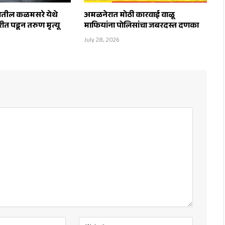
ातील कळमसरे येथे
अमळनेरात मोठी कारवाई वाळू
ीत पडून तरुण मृत्यू
माफियांना पोलिसांचा जबरदस्त दणका
July 28, 2026