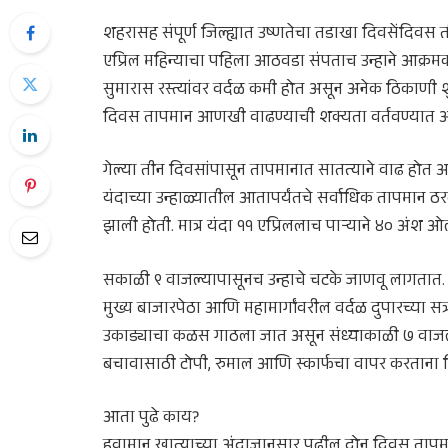
शहरासह संपूर्ण जिल्ह्यात उष्णतेचा तडाखा दिवसेंदिवस त
एप्रिल महिन्याचा पहिला आठवडा संपताच उन्हाने आक्रमक
सुमारास रस्त्यांवर वर्दळ कमी होत असून अनेक ठिकाणी 
दिवस तापमान आणखी वाढण्याची शक्यता वर्तवण्यात 
गेल्या तीन दिवसांपासून तापमानात सातत्याने वाढ होत आ
यंदाच्या उन्हाळ्यातील आतापर्यंतचे सर्वाधिक तापमान ठरल
झाली होती. मात्र यंदा ११ एप्रिललाच पाऱ्याने ४० अंश ओल
सकाळी ९ वाजल्यापासूनच उन्हाचे चटके जाणवू लागतात. दुप
मुख्य बाजारपेठा आणि महामार्गांवरील वर्दळ दुपारच्या सत्
उकाड्याचा कळस गाठला जात असून संध्याकाळी ७ वाजल्
बचावासाठी टोपी, रुमाल आणि स्कार्फचा वापर करताना
आता पुढे काय?
हवामान खात्याच्या अंदाजानुसार पुढील दोन दिवस ताप