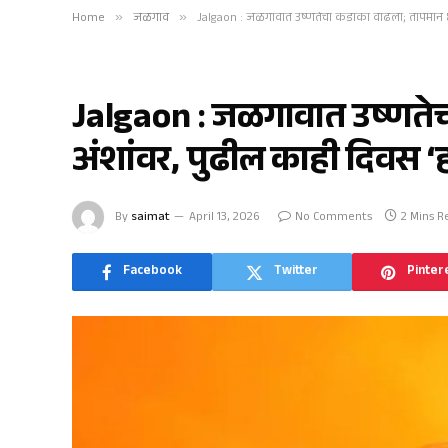
Home
»
जळगाव
»
Jalgaon : जळगावात उष्णतेचा कडाका वाढला; तापमान ४१
जळगाव
Jalgaon : जळगावात उष्णते
अंशांवर, पुढील काही दिवस ‘ह
By
saimat
April 13, 2026
No Comments
2 Mins R
Facebook
Twitter
Pinter