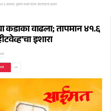
.६ अंशांवर, पुढील काही दिवस ‘हीटवेव्ह’चा इशारा
चा कडाका वाढला; तापमान ४१.६
ीटवेव्ह’चा इशारा
ead
est