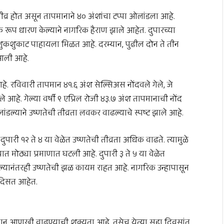
ीव्र होत असून तापमानाने ४० अंशांचा टप्पा ओलांडला आहे.
 रूप धारण केल्याने नागरिक हैराण झाले आहेत. दुपारच्या
शुकशुकाट पाहायला मिळत आहे. दरम्यान, पुढील दोन ते तीन
आली आहे.
हे. रविवारी तापमान ४१.६ अंश सेल्सिअस नोंदवले गेले, जे
े आहे. गेल्या वर्षी ९ एप्रिल रोजी ४३.७ अंश तापमानाची नोंद
ांडल्याने उष्णतेची तीव्रता लवकर वाढल्याचे स्पष्ट झाले आहे.
ारी १२ ते ४ या वेळेत उष्णतेची तीव्रता अधिक वाढते. त्यामुळे
रात मोठ्या प्रमाणात घटली आहे. दुपारी ३ ते ५ या वेळेत
यानंतरही उष्णतेची झळ कायम राहत आहे. नागरिक उन्हापासून
 दिसत आहेत.
मान आणखी वाढण्याची शक्यता आहे. तसेच येत्या सहा दिवसांत