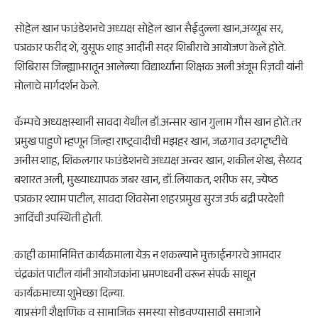
सोहेल खान फाउंडेशनचे अध्यक्ष सोहेल खान सैईदुल्ला खान,अय्यूब सर,
पत्रकार फरीद शे, युसूफ शाह आदींनी सदर शिबीराचे आयोजण केले होते.
शिबिरास जिल्ह्याभरातून आलेल्या विद्यार्थ्यांना शिक्षक अली अंजूम रिज़वी यांनी
मोलाचे मार्गदर्शन केले.
कॅम्पचे अध्यक्षस्थानी सावदा येथील डॉ.अन्सार खान गुलाम गौस खान होते.तर
प्रमुख पाहुणे म्हणून जिल्हा राष्ट्रवादीची मझहर खान, जळगाव उदगटृष्टीचे
अनीस शाह, शिकलगार फाउंडेशनचे अध्यक्ष अन्वर खान, शकील शेख, सैय्यद
बशारत अली, मुख्याध्यापक जबर खान, डॉ.लियाकत, शरीफ सर, ज्येष्ठ
पत्रकार श्याम पाटील, सावदा शिवसेना शहरप्रमुख सुरज उर्फ बद्री परदेशी
आदिंची उपस्थिती होती.
काही कामानिमित्त कार्यक्रमाला येऊ न शकल्याने मुक्ताईनगरचे आमदार
चंद्रकांत पाटील यांनी आयोजकांना भ्रमणध्वनी वरून संपर्क साधून
कार्यक्रमाच्या शुभेच्छा दिल्या.
याप्रसंगी शैक्षणिक व सामाजिक समस्या सोडवण्यासाठी समाजाने