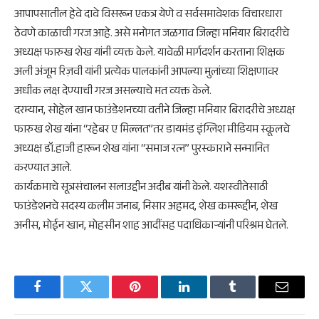
आपापसातील हेवे दावे विसरून एकत्र येणे व सर्वसमावेशक विचारधारा
ठेवणे काळाची गरज आहे. असे मनोगत जळगाव जिल्हा मनियार बिरादरीचे
अध्यक्ष फारुख शेख यांनी व्यक्त केले. यावेळी मार्गदर्शन करताना शिक्षक
अली अंजूम रिज़वी यांनी प्रत्येक पालकांनी आपल्या मुलांच्या शिक्षणावर
अधीक लक्ष देण्याची गरज असल्याचे मत व्यक्त केले.
दरम्यान, सोहेल खान फाउंडेशनच्या वतीने जिल्हा मनियार बिरादरीचे अध्यक्ष
फारुख शेख यांना “रहेबर ए मिल्लत”तर डायमंड इंग्लिश मीडियम स्कूलचे
अध्यक्ष डॉ.हाजी हारून शेख यांना “समाज रत्न” पुरस्काराने सन्मानित
करण्यात आले.
कार्यक्रमाचे सूत्रसंचालन सलाउद्दीन अदीब यांनी केले. यशस्वीतेसाठी
फाउंडेशनचे सदस्य कलीम जनाब, निसार अहमद, शेख कमरूद्दीन, शेख
अनीस, मोईन खान, मोहसीन शाह आदींसह पदाधिकाऱ्यांनी परिश्रम घेतले.
Facebook
Twitter
Pinterest
LinkedIn
Tumblr
Email