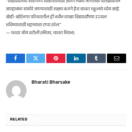
“विद्यार्थ्यांच्या सर्वांगीण विकासासाठी आणि त्यांना जागतिक पातळीवरील
आव्हानांना सामोरे जाण्यासाठी सक्षम करणे हेच चावरा स्कूलचे ध्येय आहे.
खेडी-खोटेनगर परिसरातील ही नवीन शाखा विद्यार्थ्यांच्या उज्ज्वल
भविष्यासाठी महत्त्वाचा टप्पा ठरेल.”
— फादर जॉय वटोली (मॅनेजर, चावरा मिशन)
Facebook
Twitter
Pinterest
LinkedIn
Tumblr
Email
Bharati Bharsake
RELATED
POSTS