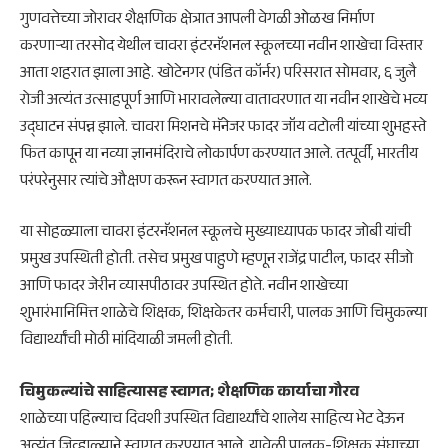
गुणवत्तेच्या जोरावर शैक्षणिक क्षेत्रात आपली वेगळी ओळख निर्माण
करणाऱ्या तरसोद येथील चावरा इंटरनॅशनल स्कूलच्या नवीन शाखेचा विस्तार
आता शहरात झाला आहे. खोटेनगर (पंडित कॉर्नर) परिसरात सोमवार, ६ जुलै
रोजी अत्यंत उत्साहपूर्ण आणि भारावलेल्या वातावरणात या नवीन शाखेचे भव्य
उद्घाटन संपन्न झाले. चावरा मिशनचे मॅनेजर फादर जॉय वटोली यांच्या शुभहस्ते
फित कापून या नव्या ज्ञानमंदिराचे लोकार्पण करण्यात आले. तत्पूर्वी, भारतीय
परंपरेनुसार त्यांचे औक्षण करून स्वागत करण्यात आले.
​या सोहळ्याला चावरा इंटरनॅशनल स्कूलचे मुख्याध्यापक फादर जोबी यांची
प्रमुख उपस्थिती होती. तसेच प्रमुख पाहुणे म्हणून राजेंद्र पाटील, फादर सीजो
आणि फादर जेरीन व्यासपीठावर उपस्थित होते. नवीन शाखेच्या
शुभारंभानिमित्त शाळेचे शिक्षक, शिक्षकेतर कर्मचारी, पालक आणि चिमुकल्या
विद्यार्थ्यांची मोठी मांदियाळी जमली होती.
​चिमुकल्यांचे साहित्यासह स्वागत; शैक्षणिक कार्याचा गौरव
​शाळेच्या पहिल्याच दिवशी उपस्थित विद्यार्थ्यांचे शालेय साहित्य भेट देऊन
अत्यंत जिव्हाळ्याने स्वागत करण्यात आले. यावेळी पालक-शिक्षक संघाच्या