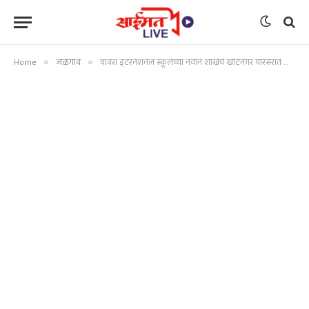
Home
»
जळगाव
»
चावरा इंटरनॅशनल स्कूलच्या नवीन शाखेचे खोटेनगर परिसरात थाटात उद्घाटन; पालकांचा उत्स्फूर्त प्रतिसाद