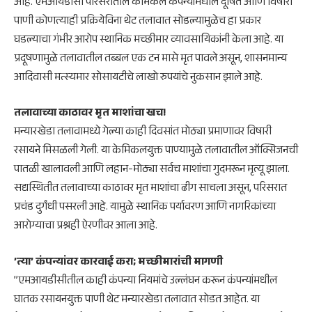
आहे. एमआयडीसी परिसरातील केमिकल कंपन्यांमधील दूषित आणि विषारी
पाणी कोणत्याही प्रक्रियेविना थेट तलावात सोडल्यामुळेच हा प्रकार
घडल्याचा गंभीर आरोप स्थानिक मच्छीमार व्यावसायिकांनी केला आहे. या
प्रदूषणामुळे तलावातील तब्बल एक टन मासे मृत पावले असून, शासनमान्य
आदिवासी मत्स्यमार सोसायटीचे लाखो रुपयांचे नुकसान झाले आहे.
​तलावाच्या काठावर मृत माशांचा खच!
​मन्यारखेडा तलावामध्ये गेल्या काही दिवसांत मोठ्या प्रमाणावर विषारी
रसायने मिसळली गेली. या केमिकलयुक्त पाण्यामुळे तलावातील ऑक्सिजनची
पातळी खालावली आणि लहान-मोठ्या सर्वच माशांचा गुदमरून मृत्यू झाला.
सद्यस्थितीत तलावाच्या काठावर मृत माशांचा ढीग साचला असून, परिसरात
प्रचंड दुर्गंधी पसरली आहे. यामुळे स्थानिक पर्यावरण आणि नागरिकांच्या
आरोग्याचा प्रश्नही ऐरणीवर आला आहे.
​’त्या’ कंपन्यांवर कारवाई करा; मच्छीमारांची मागणी
​”एमआयडीसीतील काही कंपन्या नियमांचे उल्लंघन करून कंपन्यांमधील
घातक रसायनयुक्त पाणी थेट मन्यारखेडा तलावात सोडत आहेत. या