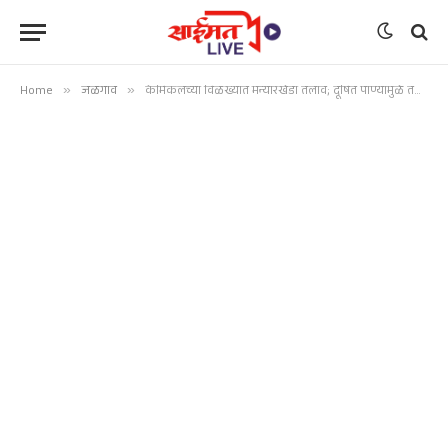
Home
»
जळगाव
»
केमिकलच्या विळख्यात मन्यारखेडा तलाव; दूषित पाण्यामुळे तब्बल १ टन माशांचा मृत्यू, मच्छीमारांचे लाखो रुपयांचे नुकसान!