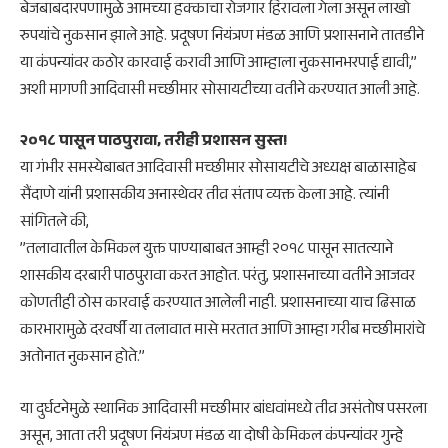
बेजबाबदारपणामुळे आमच्या हक्काचा रोजगार हिरावला गेला असून लाखो
रुपयांचे नुकसान झाले आहे. प्रदूषण नियंत्रण मंडळ आणि प्रशासनाने तातडीने
या कंपन्यांवर कठोर कारवाई करावी आणि आम्हाला नुकसानभरपाई द्यावी,”
अशी मागणी आदिवासी मच्छीमार सोसायटीच्या वतीने करण्यात आली आहे.
​२०१८ पासून पाठपुरावा, तरीही प्रशासन सुस्त!
​या गंभीर समस्येबाबत आदिवासी मच्छीमार सोसायटीचे अध्यक्ष बाळासाहेब
सैंदाणे यांनी प्रशासकीय अनास्थेवर तीव्र संताप व्यक्त केला आहे. त्यांनी
सांगितले की,
​”तलावातील केमिकल युक्त पाण्याबाबत आम्ही २०१८ पासून सातत्याने
शासकीय दरबारी पाठपुरावा करत आहोत. परंतु, प्रशासनाच्या वतीने आजवर
कोणतीही ठोस कारवाई करण्यात आलेली नाही. प्रशासनाच्या याच ढिसाळ
कारभारामुळे दरवर्षी या तलावात मासे मरतात आणि आम्हा गरीब मच्छीमारांचे
अतोनात नुकसान होते.”
​या दुर्घटनेमुळे स्थानिक आदिवासी मच्छीमार बांधवांमध्ये तीव्र असंतोष पसरला
असून, आता तरी प्रदूषण नियंत्रण मंडळ या दोषी केमिकल कंपन्यांवर गुन्हे