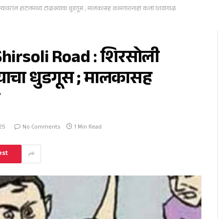
त्यावरील हॉटेलमध्ये टोळक्याचा धुडगूस ; मालकासह कामगारांनाही केली शिवीगाळ
hirsoli Road : शिरसोली
क्याचा धुडगूस ; मालकासह
25
No Comments
1 Min Read
est