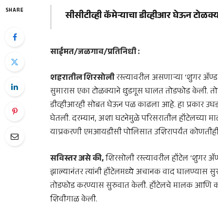
SHARE
सीसीटीव्ही कॅमेऱ्याचा डीव्हीआर घेऊन टोळक
साईमत/जळगाव/प्रतिनिधी :
शहरातील शिरसोली
रस्त्यावरील असणाऱ्या ‘शुगर ॲण्ड स्
सुमारास एका टोळक्याने धुडगूस घालत तोडफोड केली. तोड
डीव्हीआरही सोबत घेऊन पळ काढला आहे. हा प्रकार उ
घेतली. दरम्यान, अशा घटनेमुळे परिसरातील हॉटेलच्या म
याप्रकरणी एमआयडीसी पोलिसात उशिरापर्यंत कोणतीही 
सविस्तर असे की,
शिरसोली रस्त्यावरील हॉटेल ‘शुगर ॲण्
झाल्यानंतर त्यांनी हॉटेलमध्ये अचानक वाद घालण्यास स
तोडफोड करण्यास सुरुवात केली. हॉटेलचे मालक आणि कामगारा
शिवीगाळ केली.