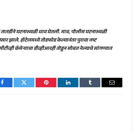
तातडीने घटनास्थळी धाव घेतली. मात्र, पोलीस घटनास्थळी
र झाले. हॉटेलमध्ये तोडफोड केल्यानंतर पुरावा नष्ट
सीटीव्ही कॅमेऱ्याचा डीव्हीआरही तोडून सोबत नेल्याचे सांगण्यात
Facebook
Twitter
Pinterest
LinkedIn
Tumblr
Email