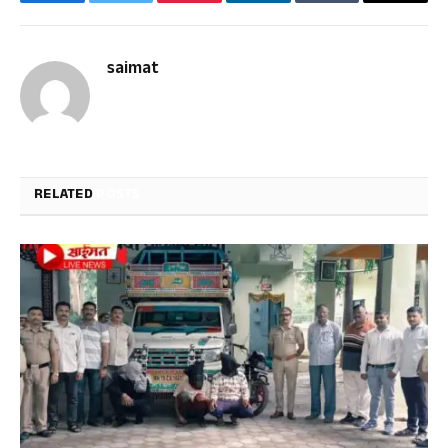
Facebook
Twitter
Pinterest
LinkedIn
Tumblr
Email
saimat
RELATED
POSTS