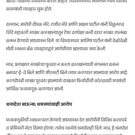
खरेदी-विक्रीचा व्यवसाय करीत आहेत. व्यवसायाच्या निमित्ताने त्यांचे विविध
कंपन्यांशी व्यवहार सुरू होते.
दरम्यान, आरोपी दीपक मोरे, राजीव मोरे आणि अक्षय पाटील यांनी विठ्ठलराव
शिंदे सहकारी साखर कारखान्यातून टेंडर दरापेक्षा कमी दरात साखर उपलब्ध
करून देण्याचे आश्वासन दिले. या विश्वासावर आशिष पाटील यांनी वेळोवेळी
मोठी रक्कम बँक व्यवहाराद्वारे आरोपींच्या खात्यावर जमा केली.
मात्र, प्रत्यक्षात साखरेचा पुरवठा न करता कारखान्याशी संगनमत करून
बनावट ई-वे बिले आणि जीएसटी बिले तयार करण्यात आल्याचा आरोप आहे.
कागदोपत्री साखर पुरवठा झाल्याचे दाखवत फिर्यादीची कोट्यवधी रुपयांची
आर्थिक फसवणूक करण्यात आली.
धनादेश बाऊन्स; धमक्यांचाही आरोप
फसवणुकीची रक्कम परत देण्याचे आश्वासन देत आरोपींनी विविध करारपत्रे
व प्रोमिसरी नोटा दिल्या होत्या. तसेच रकमेचे धनादेशही दिले. मात्र, हे धनादेश