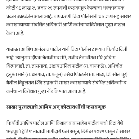
दाखवत बनावट ई-वे बिल आणि जीएसटी बिलांचा वापर करून तब्बल ९
कोटी १६ लाख २५ हजार ९९ रुपयांची फसवणूक केल्याचा धक्कादायक
प्रकार उघडकीस आला आहे. याप्रकरणी विटा पोलिसांनी चार जणांसह साखर
कारखान्याच्या संबंधित अधिकारी आणि कर्मचाऱ्यांविरोधात गुन्हा दाखल
केला आहे.
याबाबत आशिष आनंदराव पाटील यांनी विटा पोलीस ठाण्यात फिर्याद दिली
आहे. त्यानुसार दीपक नेताजीराव मोरे, राजीव नेताजीराव मोरे (दोघे रा.
बिरणवाडी, ता. तासगाव), अक्षय अनिल पाटील (रा. वायफळे), अभिजीत
हनुमंत माने (रा. धनगाव, ता. पलूस) तसेच पिंपळनेर (ता. माढा, जि. सोलापूर)
येथील विठ्ठलराव शिंदे सहकारी साखर कारखान्याचे संबंधित अधिकारी व
कर्मचाऱ्यांविरोधात गुन्हा नोंदविण्यात आला आहे.
साखर पुरवठ्याचे आमिष अन् कोट्यवधींची फसवणूक
फिर्यादी आशिष पाटील आणि विशाल बाबासाहेब पाटील यांची विटा येथे
‘अन्नपूर्णा ट्रेडिंग’ नावाची भागीदारी फर्म असून, डिसेंबर २०२१ पासून ते साखर