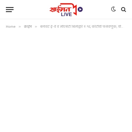
Home
»
क्राईम
»
बनावट ई-वे व जीएसटी बिलांद्वारे ९.१६ कोटींची फसवणूक; चौघांसह साखर कारखान्याच्या अधिकारी-कर्मचाऱ्यांवर गुन्हा