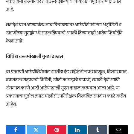
बँकेत जमा केल्यानंतर ते बाऊन्स झाल्याचे फिर्यादीत नमूद करण्यात आले
आहे.
धनादेश परत आल्यानंतर जाब विचारल्यावर आरोपींनी खोट्या ॲट्रॉसिटी व
खंडणीच्या गुन्ह्यांमध्ये अडकविण्याची धमकी दिल्याचाही आरोप फिर्यादीने
केला आहे.
विविध कलमांखाली गुन्हा दाखल
या प्रकरणी आरोपींविरोधात भारतीय दंड संहितेतील फसवणूक, विश्वासघात,
बनावट कागदपत्रांची निर्मिती, खोटी कागदपत्रे वापरणे, धमकी देणे आणि
संगनमत करणे आदी आरोपांखाली गुन्हा दाखल करण्यात आला आहे. या
प्रकरणाचा पुढील तपास पोलीस उपनिरीक्षक विश्वजित रामदास काळे करीत
आहेत.