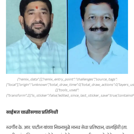
{"remix_data":[],"remix_entry_point":"challenges","source_tags":
["local"],"origin":"unknown","total_draw_time":0,"total_draw_actions":0,"layers_
{},"tools_used":
{"transform":2},"is_sticker":false,"edited_since_last_sticker_save":true,"containsF
साईमत चाळीसगाव प्रतिनिधी
स्वर्गीय के. आर. पाटील यांच्या निधनामुळे मानव सेवा प्रतिष्ठान, वालझिरी (ता.