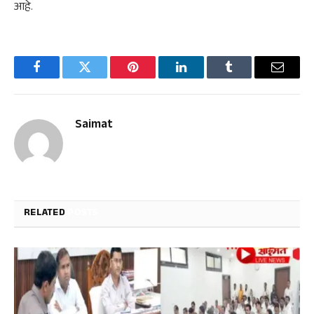
आहे.
Facebook
Twitter
Pinterest
LinkedIn
Tumblr
Email
Saimat
RELATED
POSTS