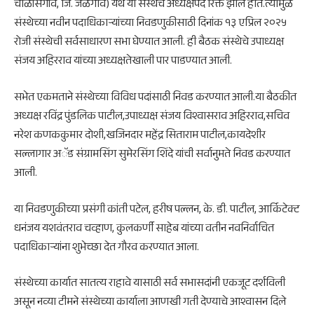
चाळीसगांव, जि. जळगाव) येथे या संस्थेचे अध्यक्षपद रिक्त झाले होते.त्यामुळे
संस्थेच्या नवीन पदाधिकाऱ्यांच्या निवडणुकीसाठी दिनांक १३ एप्रिल २०२५
रोजी संस्थेची सर्वसाधारण सभा घेण्यात आली. ही बैठक संस्थेचे उपाध्यक्ष
संजय अहिरराव यांच्या अध्यक्षतेखाली पार पाडण्यात आली.
सभेत एकमताने संस्थेच्या विविध पदांसाठी निवड करण्यात आली.या बैठकीत
अध्यक्ष रविंद्र पुंडलिक पाटील,उपाध्यक्ष संजय विश्वासराव अहिरराव,सचिव
नरेश कणककुमार दोशी,खजिनदार महेंद्र सिताराम पाटील,कायदेशीर
सल्लागार अॅड संग्रामसिंग सुमेरसिंग शिंदे यांची सर्वानुमते निवड करण्यात
आली.
या निवडणुकीच्या प्रसंगी कांती पटेल, हरीष पल्लन, के. डी. पाटील, आर्किटेक्ट
धनंजय यशवंतराव चव्हाण, कुलकर्णी साहेब यांच्या वतीन नवनिर्वाचित
पदाधिकाऱ्यांना शुभेच्छा देत गौरव करण्यात आला.
संस्थेच्या कार्यात सातत्य राहावे यासाठी सर्व सभासदांनी एकजूट दर्शविली
असून नव्या टीमने संस्थेच्या कार्याला आणखी गती देण्याचे आश्वासन दिले