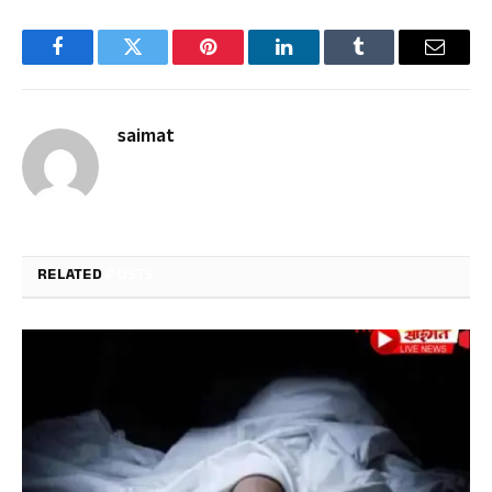
Facebook
Twitter
Pinterest
LinkedIn
Tumblr
Email
saimat
RELATED
POSTS