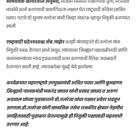
सामाजिक कार्यातील अनुभव,
सर्वधर्म समभाव राखण्याची वृत्ती, नि:स्वार्थ
भावनेने कार्य करण्याची प्रामाणिकता लक्षात घेत राष्ट्रवादी काँग्रेस (अजित
पवार) गटाचे डॉ.सुभाष तलरेजा यांची जिल्हा संघटक म्हणून नियुक्ती करण्यात
आली.
राष्ट्रवादी प्रदेशाध्यक्ष ॲड.नाझेर
काझी यांच्याहस्ते डॉ.तलरेजा यांना
नियुक्ती पत्रक देण्यात आले असून, त्यांच्यावर जिल्ह्यात पक्षवाढीसाठी आणि
जनसामान्यांच्या न्याय हक्कासाठी काम करण्याची नैतिक जवाबदारी
ठेवण्यात आली आहे. त्याचबरोबर मुंबई येथे झालेल्या
कार्यक्रमात महाराष्ट्राचे उपमुख्यमंत्री अजित पवार आणि बुलढाणा
जिल्ह्याचे पालकमंत्री मकरंद जाधव यांनी प्रसाद जाधव व अरुण
अग्रवाल यांच्या पुढाकाराने डॉ.तलरेजा यांचा पक्षात प्रवेश घडवून
आणला.डॉ.तलरेजा यांनी सामाजिक तसेच राजकीय क्षेत्रात नेहमीच
जनहितासाठी पुढाकार घेतल्यामुळे ही नियुक्ती पक्षासाठी महत्वाची
ठरणार आहे.