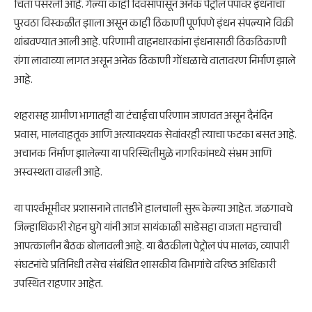
चिंता पसरली आहे. गेल्या काही दिवसांपासून अनेक पेट्रोल पंपांवर इंधनाचा
पुरवठा विस्कळीत झाला असून काही ठिकाणी पूर्णपणे इंधन संपल्याने विक्री
थांबवण्यात आली आहे. परिणामी वाहनधारकांना इंधनासाठी ठिकठिकाणी
रांगा लावाव्या लागत असून अनेक ठिकाणी गोंधळाचे वातावरण निर्माण झाले
आहे.
शहरासह ग्रामीण भागातही या टंचाईचा परिणाम जाणवत असून दैनंदिन
प्रवास, मालवाहतूक आणि अत्यावश्यक सेवांवरही त्याचा फटका बसत आहे.
अचानक निर्माण झालेल्या या परिस्थितीमुळे नागरिकांमध्ये संभ्रम आणि
अस्वस्थता वाढली आहे.
या पार्श्वभूमीवर प्रशासनाने तातडीने हालचाली सुरू केल्या आहेत. जळगावचे
जिल्हाधिकारी रोहन घुगे यांनी आज सायंकाळी साडेसहा वाजता महत्त्वाची
आपत्कालीन बैठक बोलावली आहे. या बैठकीला पेट्रोल पंप मालक, व्यापारी
संघटनांचे प्रतिनिधी तसेच संबंधित शासकीय विभागांचे वरिष्ठ अधिकारी
उपस्थित राहणार आहेत.