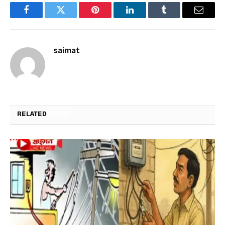
Facebook
Twitter
Pinterest
LinkedIn
Tumblr
Email
saimat
RELATED
POSTS