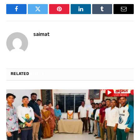
Facebook
Twitter
Pinterest
LinkedIn
Tumblr
Email
saimat
RELATED
POSTS