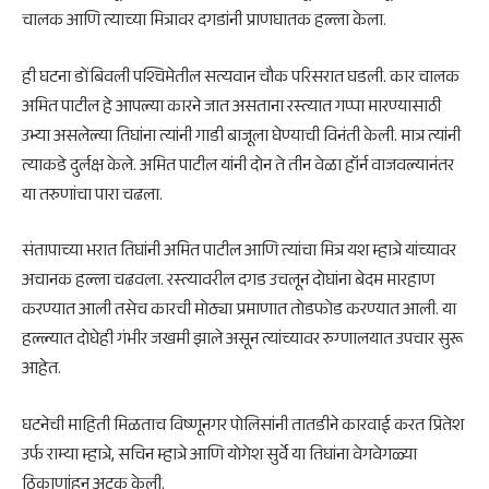
चालक आणि त्याच्या मित्रावर दगडांनी प्राणघातक हल्ला केला.
ही घटना डोंबिवली पश्चिमेतील सत्यवान चौक परिसरात घडली. कार चालक
अमित पाटील हे आपल्या कारने जात असताना रस्त्यात गप्पा मारण्यासाठी
उभ्या असलेल्या तिघांना त्यांनी गाडी बाजूला घेण्याची विनंती केली. मात्र त्यांनी
त्याकडे दुर्लक्ष केले. अमित पाटील यांनी दोन ते तीन वेळा हॉर्न वाजवल्यानंतर
या तरुणांचा पारा चढला.
संतापाच्या भरात तिघांनी अमित पाटील आणि त्यांचा मित्र यश म्हात्रे यांच्यावर
अचानक हल्ला चढवला. रस्त्यावरील दगड उचलून दोघांना बेदम मारहाण
करण्यात आली तसेच कारची मोठ्या प्रमाणात तोडफोड करण्यात आली. या
हल्ल्यात दोघेही गंभीर जखमी झाले असून त्यांच्यावर रुग्णालयात उपचार सुरू
आहेत.
घटनेची माहिती मिळताच विष्णूनगर पोलिसांनी तातडीने कारवाई करत प्रितेश
उर्फ राम्या म्हात्रे, सचिन म्हात्रे आणि योगेश सुर्वे या तिघांना वेगवेगळ्या
ठिकाणांहून अटक केली.