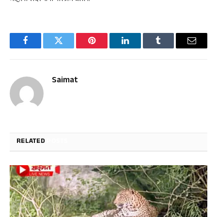
Facebook
Twitter
Pinterest
LinkedIn
Tumblr
Email
Saimat
RELATED
POSTS