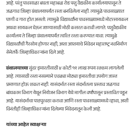
आहे. परंतु पावसाळा बघता महाबळ रोड पशु वैद्यकीय कार्यालयापासून ते
जळगाव जिल्हा ग्रंथालयापर्यंत रस्ता बनविलेला नाही. त्यामुळे पावसाळ्यात
पाणी व गारा होत असतो. त्यामुळे विद्यार्थ्यांना पावसाळ्यामध्ये मोटरसायकल
अथवा सायकल घेऊन जाण्यासाठी मोठी कसरत करावी लागते. पशुवैद्यकीय
कार्यालय ते जिल्हा ग्रंथालयापर्यंत त्वरित रस्ता करण्यात यावा. त्यामुळे
विद्यार्थ्यांची गैरसोय होणार नाही, अशा आशयाचे निवेदन महाराष्ट्र नवनिर्माण
सेनेतर्फे जिल्हाधिकाऱ्यांना दिले आहे.
ग्रंथालयाच्या
सुंदर इमारतीसाठी ४ कोटी १९ लाख रुपय रक्कम लागलेली
आहे. त्यासाठी रस्ता नसल्याने एवढ्या मोठ्या इमारतीचा उपयोग जास्त
प्रमाणात होऊ शकत नाही. यासंदर्भात रस्ता संदर्भातला प्रस्ताव जळगाव
बांधकाम विभाग येथून नियोजन विभाग येथे मागील वर्षांपासून प्रस्तावित पडून
आहे. यासंदर्भाचा पाठपुरवठा करावा आणि रस्ता पावसाळ्यामध्ये व्हावा, अशी
विनंतीही जिल्हाधिकाऱ्यांना दिलेल्या निवेदनातून केली आहे.
यांच्या आहेत स्वाक्षऱ्या