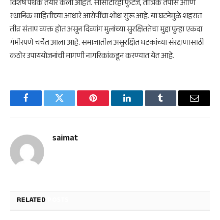
विशेष पथके तयार केली आहेत. सीसीटीव्ही फुटेज, तांत्रिक तपास आणि
स्थानिक माहितीच्या आधारे आरोपींचा शोध सुरू आहे. या घटनेमुळे शहरात
तीव्र संताप व्यक्त होत असून दिव्यांग मुलांच्या सुरक्षिततेचा मुद्दा पुन्हा एकदा
गंभीरपणे चर्चेत आला आहे. समाजातील असुरक्षित घटकांच्या संरक्षणासाठी
कठोर उपाययोजनांची मागणी नागरिकांकडून करण्यात येत आहे.
Facebook
Twitter
Pinterest
LinkedIn
Tumblr
Email
saimat
RELATED
POSTS