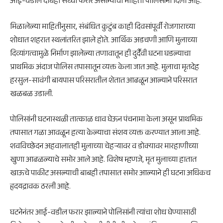
आई-वडील दोघेही सध्या फरार असल्याची माहिती पोलिसांनी दिली आहे.
मिळालेल्या माहितीनुसार, संबंधित कुटुंब काही दिवसांपूर्वी रोजगाराच्या
शोधात शहरात स्थलांतरित झाले होते. आर्थिक अडचणी आणि मुलाच्या
दिव्यांगत्वामुळे निर्माण झालेल्या तणावातून ही दुर्दैवी घटना घडल्याचा
प्राथमिक अंदाज पोलिस तपासातून व्यक्त केला जात आहे. मुलाचा मृतदेह
हरसुल-सावंगी बायपास परिसरातील शेतात आढळून आल्याने परिसरात
खळबळ उडाली.
पोलिसांनी घटनास्थळी तात्काळ धाव घेऊन पंचनामा केला असून प्राथमिक
तपासात गळा आवळून हत्या केल्याचा संशय व्यक्त करण्यात आला आहे.
शवविच्छेदन अहवालातही मुलाच्या चेहऱ्यावर व डोक्यावर मारहाणीच्या
खुणा आढळल्याचे समोर आले आहे. विशेष म्हणजे, मृत मुलाच्या हातात
खाऊचे पाकीट असल्याची बाबही तपासात समोर आल्याने ही घटना अधिकच
हृदयद्रावक ठरली आहे.
घटनेनंतर आई-वडील फरार झाल्याने पोलिसांनी त्यांचा शोध घेण्यासाठी