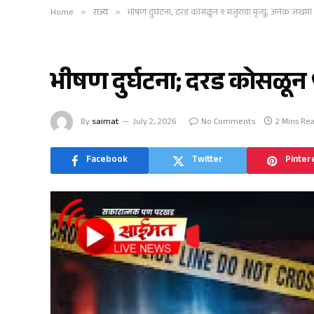
Home
»
राज्य
»
भीषण दुर्घटना; दरड कोसळून ९ मजुरांचा मृत्यू, अनेक जखमी
राज्य
भीषण दुर्घटना; दरड कोसळून ९
By
saimat
July 2, 2026
No Comments
2 Mins Re
Facebook
Twitter
Pinter