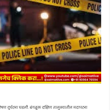
ीषण दुर्घटना घडली. बंगळुरू दक्षिण तालुक्यातील मदापटना