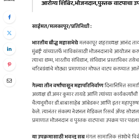
SHARE
आरोग्य शिबिर,भोजनदान,पुस्तक वाटपाचा उ
साईमत/मलकापूर/प्रतिनिधी :
भारतीय बौद्ध महासभेचे
मलकापूर शहराध्यक्ष आनंद तायडे य
मुंबई’ यांच्यातर्फे भाविकांसाठी भोजनदानाचे आयोजन कर
त्याचा धम्म, भारतीय संविधान, संविधान प्रस्ताविका तसेच
चरित्रग्रंथांचे मोठ्या प्रमाणावर मोफत वाटप करण्यात आले
गेल्या तीन वर्षांपासून महापरिनिर्वाण
दिनानिमित्त सामाज
अध्यक्ष डॉ.अमर कुमार तायडे आणि त्यांच्या कार्यकर्त्यांच
चैत्यभूमीवर डॉ.बाबासाहेब आंबेडकर आणि इतर महापुरुषांच
केले. त्यानंतर संकल्प नेशनल मेडिकल रिसर्च ॲण्ड सोशल ट
प्रमाणात भोजनदान व पुस्तक वाटपाचा उपक्रम पार पडला
या उपक्रमासाठी भवन्तु सब
मंगल सामाजिक संस्थेचे विशे