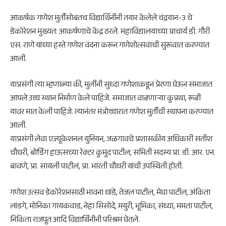
आकर्षक गणेश मुर्तीसोबतच विद्यार्थिनींनी तयार केलेले चंद्रयान-3 चे
डेकोरेशन मुख्यत: आकर्षणाचे केंद्र ठरले. महाविद्यालयाच्या प्राचार्य डॉ. गौरी
एस. राणे यांच्या हस्ते गणेश वंदना करून गणेशोत्सवाची सुरूवात करण्यात
आली.
याप्रसंगी त्या म्हणाल्या की, मुलींनी सुध्दा गणेशाकडून प्रेरणा घेऊन समाजात
आपले उच्च स्थान निर्माण केले पाहिजे. समाजात वाढणाऱ्या कुप्रथा, रूढी
यावर मात केली पाहिजे. त्यानंतर मंत्रोच्चारात गणेश मुर्तीची स्थापना करण्यात
आली.
याप्रसंगी लेवा एज्यूकेशनल युनियन, जळगावचे प्रशासकीय अधिकारी सतीश
चौधरी, बोर्डिंग हाऊसच्या रेक्टर कुमुद पाटील, समिती सदस्य प्रा. डॉ. आर. एन.
बावणे, प्रा. सायली पाटील, प्रा. भारती चौधरी यांची उपस्थिती होती.
गणेश उत्सव डेकोरेशनसाठी भावना धांडे, तेजल पाटील, मेघा पाटील, अंकिता
लांडगे, मोनिका गायकवाड, नेहा सिसोदे, मयुरी, भूमिका, संध्या, ममता पाटील,
निकिता राजपूत आदि विद्यार्थिंनीनी परिश्रम घेतले.