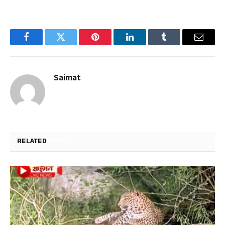
Facebook
Twitter
Pinterest
LinkedIn
Tumblr
Email
Saimat
RELATED
POSTS