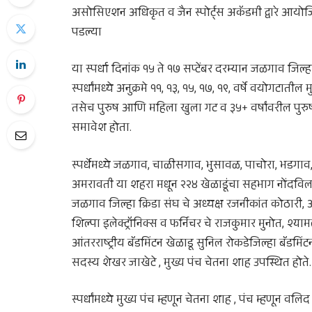
असोसिएशन अधिकृत व जैन स्पोर्ट्स अकॅडमी द्वारे आयोज
पडल्या
या स्पर्धा दिनांक १५ ते १७ सप्टेंबर दरम्यान जळगाव जिल्ह
स्पर्धांमध्ये अनुक्रमे ११, १३, १५, १७, १९, वर्षे वयोगटातील 
तसेच पुरुष आणि महिला खुला गट व ३५+ वर्षांवरील पुरुष आ
समावेश होता.
स्पर्धेमध्ये जळगाव, चाळीसगाव, भुसावळ, पाचोरा, भडगाव
अमरावती या शहरा मधून २२४ खेळाडूंचा सहभाग नोंदविला हो
जळगाव जिल्हा क्रिडा संघ चे अध्यक्ष रजनीकांत कोठारी, 
शिल्पा इलेक्ट्रॉनिक्स व फर्निचर चे राजकुमार मुनोत, श्यामल
आंतरराष्ट्रीय बॅडमिंटन खेळाडू सुनिल रोकडेजिल्हा बॅ
सदस्य शेखर जाखेटे , मुख्य पंच चेतना शाह उपस्थित होते.
स्पर्धांमध्ये मुख्य पंच म्हणून चेतना शाह , पंच म्हणू