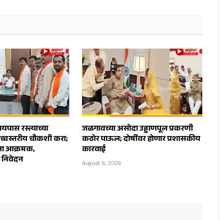
पास रस्त्याच्या
जळगावच्या असोदा उड्डाणपूल प्रकरणी
उच्चस्तरीय चौकशी करा;
कठोर पाऊल; दोषींवर होणार प्रशासकीय
ेना आक्रमक,
कारवाई
ा निवेदन
August 6, 2026