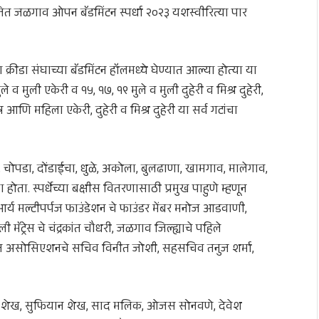
ित जळगाव ओपन बॅडमिंटन स्पर्धा २०२३ यशस्वीरित्या पार
ा क्रीडा संघाच्या बॅडमिंटन हॉलमध्ये घेण्यात आल्या होत्या या
मुले व मुली एकेरी व १५, १७, १९ मुले व मुली दुहेरी व मिश्र दुहेरी,
णि महिला एकेरी, दुहेरी व मिश्र दुहेरी या सर्व गटांचा
, चोपडा, दोंडाईचा, धुळे, अकोला, बुलढाणा, खामगाव, मालेगाव,
ता. स्पर्धेच्या बक्षीस वितरणासाठी प्रमुख पाहुणे म्हणून
आर्य मल्टीपर्पज फाउंडेशन चे फाउंडर मेंबर मनोज आडवाणी,
ी मॅट्रेस चे चंद्रकांत चौधरी, जळगाव जिल्ह्याचे पहिले
डमिंटन असोसिएशनचे सचिव विनीत जोशी, सहसचिव तनुज शर्मा,
न वलिद शेख, सुफियान शेख, साद मलिक, ओजस सोनवणे, देवेश