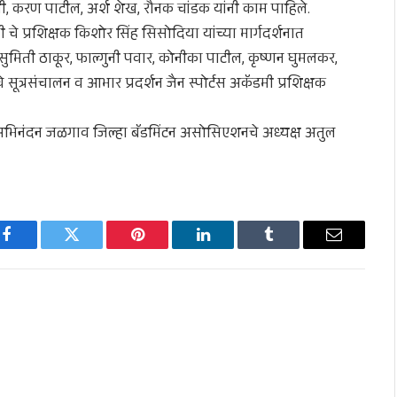
ंधी, करण पाटील, अर्श शेख, रौनक चांडक यांनी काम पाहिले.
मी चे प्रशिक्षक किशोर सिंह सिसोदिया यांच्या मार्गदर्शनात
 सुमिती ठाकूर, फाल्गुनी पवार, कोनीका पाटील, कृष्णन घुमलकर,
सूत्रसंचालन व आभार प्रदर्शन जैन स्पोर्टस अकॅडमी प्रशिक्षक
ूंचे अभिनंदन जळगाव जिल्हा बॅडमिंटन असोसिएशनचे अध्यक्ष अतुल
Facebook
Twitter
Pinterest
LinkedIn
Tumblr
Email