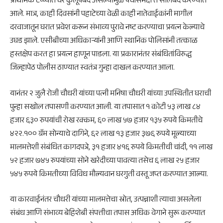
प्राथमिक टप्प्यात घर कुलूपबंद असल्यामुळे पंचांसमक्ष ते सीलबंद करण्यात
आले. मात्र, काही दिवसांनी पहाटेच्या वेळी काही नातेवाईकांनी मागील
दरवाजातून घरात प्रवेश करून संभाव्य पुरावे नष्ट करण्याचा प्रयत्न केल्याचे
उघड झाले. एसीबीच्या अधिकाऱ्यांनी आणि स्थानिक पोलिसांनी तत्काळ
हस्तक्षेप करत हा प्रयत्न हाणून पाडला. या प्रकारानंतर संबंधितांविरुद्ध
जिल्हापेठ पोलीस ठाण्यात स्वतंत्र गुन्हा दाखल करण्यात आला.
यानंतर २ जुलै रोजी चौधरी यांच्या पत्नी मनिषा चौधरी यांच्या उपस्थितीत घराची
पुन्हा सखोल तपासणी करण्यात आली. या तपासात १ कोटी ५३ लाख ८४
हजार ६३० रुपयांची रोख रक्कम, ६० लाख ५७ हजार १३५ रुपये किमतीचे
४२२.१०० ग्रॅम सोन्याचे दागिने, ६२ लाख १३ हजार ३७६ रुपये मूल्याच्या
मालमत्तेशी संबंधित कागदपत्रे, ३१ हजार ४१६ रुपये किमतीची चांदी, ११ लाख
५२ हजार ७४५ रुपयांच्या सोने खरेदीच्या पावत्या तसेच ६ लाख २५ हजार
५४५ रुपये किमतीच्या विविध मौल्यवान घरगुती वस्तू जप्त करण्यात आल्या.
या कारवाईनंतर चौधरी यांच्या मालमत्तेचा स्रोत, उत्पन्नाशी त्याचा असलेला
संबंध आणि संभाव्य बेहिशेबी संपत्तीचा तपास अधिक वेगाने सुरू करण्यात