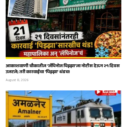
आकाशवाणी चौकातील ‘लॅपिनोज पिझ्झा’ला नोटीस देऊन २१ दिवस
उलटले; तरी कारवाईचा ‘पिझ्झा’ थंडच!
August 8, 2026