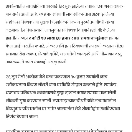
अकोल्यातील लाचखोरीच्या कारवाईनंतर सुरू झालेल्या तपासात एक धक्कादायक
बाब समोर आली आहे. १० हजार रुपयांची लाच स्वीकारताना अटक झालेल्या
सहजिल्हा निबंधक तथा मुद्रांक जिल्हाधिकारी किरण पुरुषोत्तम चौधरी यांच्या
जळगावातील निवासस्थानी लाचलुचपत प्रतिबंधक विभागाने (एसीबी) केलेल्या
झडतीत तब्बल
२ कोटी ९४ लाख ६४ हजार ८४७ रुपयांचा मुद्देमाल
हस्तगत
केला आहे. घरातील कपाटे, लॉकर आणि इतर ठिकाणांची तपासणी करताना मोठ्या
प्रमाणात रोख रक्कम, सोन्याचे दागिने, मालमत्तेची कागदपत्रे आणि मौल्यवान वस्तू
आढळल्याने तपास यंत्रणाही अवाक् झाली.
२६ जून रोजी अकोला येथे एका प्रकरणात १० हजार रुपयांची लाच
स्वीकारताना किरण चौधरी यांना एसीबीने रंगेहात पकडले होते. त्यानंतर
भ्रष्टाचार प्रतिबंधक कायद्यान्वये गुन्हा दाखल करून त्यांच्या मालमत्तेची
चौकशी सुरू करण्यात आली. तपासादरम्यान चौधरी यांचे जळगावातील
विष्णुनगर परिसरातील घर समोर आल्यानंतर तेथे शोधमोहीम राबविण्याचा
निर्णय घेण्यात आला.