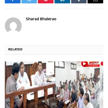
Facebook
Twitter
Pinterest
LinkedIn
Tumblr
Email
Sharad Bhalerao
RELATED
POSTS