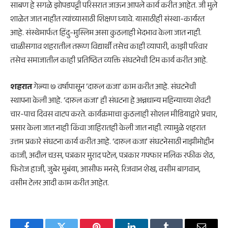
साबण हे सगळे झोपडपट्टी परिसरात जाऊन आपले कार्य करीत आहेत. जी मुले
शाळेत जात नाहीत त्यांच्यासाठी शिक्षण घ्यावे. यासाठीही संस्था-कार्यरत
आहे. संस्थेमार्फत हिंदु-मुस्लिम असा कुठलाही भेदभाव केला जात नाही.
चाळीसगाव शहरातील तरूण विद्यार्थी तसेच काही व्यापारी, काझी परिवार
तसेच समाजातील काही प्रतिष्ठित व्यक्ति संघटनेची टिम कार्य करीत आहे.
शहरात
गेल्या ७ वर्षापासून ‘दारुल कजा’ काम करीत आहे. संघटनेची
स्थापना केली आहे. ‘दारुल कजा’ ही संघटना हे अन्नधान्य महिन्याच्या शेवटी
चार-पाच दिवस वाटप करते. कार्यक्रमाचा कुठलाही सोशल मीडियाद्वारे प्रचार,
प्रसार केला जात नाही किंवा जाहिरातही केली जात नाही. त्यामुळे शहरात
उत्तम प्रकारे संघटना कार्य करीत आहे. ‘दारुल कजा’ संघटनेसाठी नाझीमोद्दीन
काजी, अदील चउस, पत्रकार मुराद पटेल, पत्रकार गफ्फार मलिक रफीक शेठ,
फिरोज हाजी, जुबेर मुबंया, आसीफ मनसे, रिजवान शेख, वसीम बागवान,
वसीम टेलर आदी काम करीत आहेत.