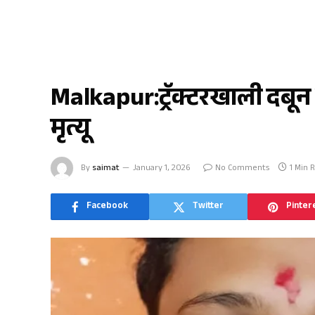
क्राईम
Malkapur:ट्रॅक्टरखाली दबू
मृत्यू
By
saimat
January 1, 2026
No Comments
1 Min 
Facebook
Twitter
Pinter