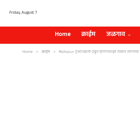
Friday, August 7
Home
क्राईम
जळगाव
Home
»
क्राईम
»
Malkapur:ट्रॅक्टरखाली दबून हिंगणकाझी येथील तरुणाचा मृ