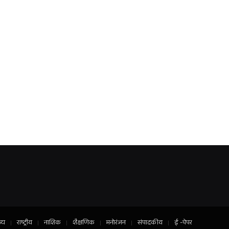
ज्य
राष्ट्रीय
नाशिक
शैक्षणिक
मनोरंजन
संपादकीय
ई -पेपर