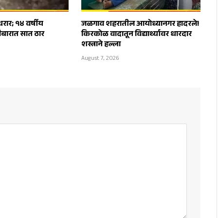
थरार; १४ वर्षीय
जळगाव शहरातील आयोध्यानगर हादरले!
ोळीबारात सात ठार
किरकोळ वादातून विद्यार्थ्यावर धारदार
शस्त्राने हल्ला
August 7, 2026