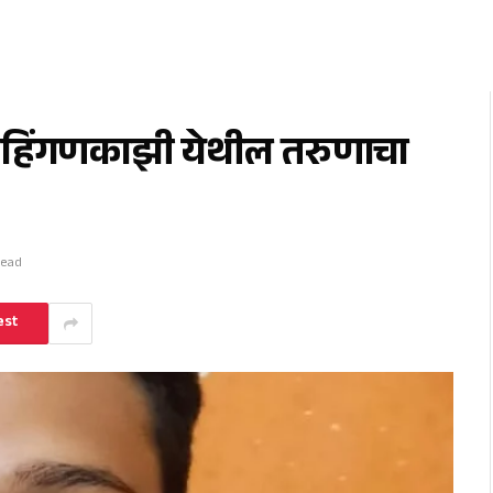
न हिंगणकाझी येथील तरुणाचा
Read
est