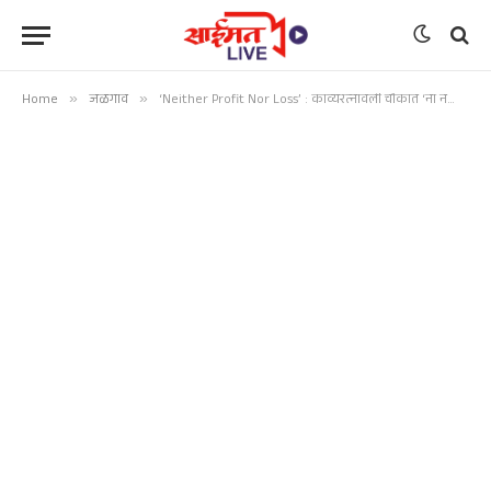
Home
»
जळगाव
»
‘Neither Profit Nor Loss’ : काव्यरत्नावली चौकात ‘ना नफा ना तोटा’ तत्त्वावर फरसाण स्टॉल