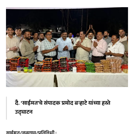
दै. ‘साईमत’चे संपादक प्रमोद बऱ्हाटे यांच्या हस्ते
उद्घाटन
साईमत/जळगाव/प्रतिनिधी :