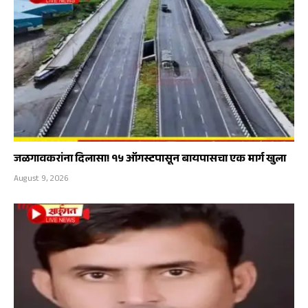
जळगावकरांना दिलासा! १५ ऑगस्टपासून बायपासचा एक मार्ग खुला
August 9, 2026