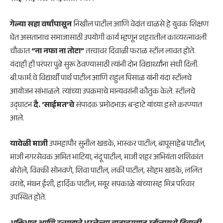
गेल्या सहा वर्षांपासून
निखील पाटील आणि वेदांत चाळसे हे युवक शिक्षण
घेत असतानाच समाजासाठी उपयोगी कार्य म्हणून शहरातील काव्यरत्नावली
चौकात
“ना नफा ना तोटा”
तत्त्वावर दिवाळी फराळ स्टॉल लावत होते.
यंदाही ही परंपरा पुढे सुरू ठेवण्यासाठी त्यांनी दोन विद्यार्थ्यांना संधी दिली.
बी.फार्म.चे विद्यार्थी पार्थ पाटील आणि राहुल पिसाळ यांनी यंदा स्टॉलचे
आयोजन सांभाळले. त्यांच्या उपक्रमाचे मान्यवरांनी कौतुक केले. स्टॉलचे
उद्घाटन
दै. ‘साईमत’चे
संपादक प्रमोदभाऊ बऱ्हाटे यांच्या हस्ते करण्यात
आले.
यावेळी माजी
उपमहापौर सुनील खडके, भास्कर पाटील, बापूसाहेब पाटील,
माजी नगरसेवक अमित भाटिया, नंदू पाटील, माजी शहर अभियंता शशिकांत
बोरोले, विक्की सोनवणे, शिवा पाटील, लकी पाटील, सोहम खडके, ललित
वराडे, मंथन ईशी, हार्दिक पाटील, मयूर सपकाळे यांच्यासह मित्र परिवार
उपस्थित होते.