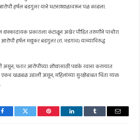
 आरोपी हर्षल बडगुजर याने घटनास्थळावरून पळ काढला.
ल धक्कादायक प्रकाराला कंटाळून अखेर पीडित तरुणीने पाचोरा
 आरोपी हर्षल मधुकर बडगुजर (रा. भडगाव) याच्याविरुद्ध
वली असून, फरार आरोपीच्या शोधासाठी पथके रवाना करण्यात
कच खळबळ उडाली असून, महिलांच्या सुरक्षेबाबत चिंता व्यक्त
.
Facebook
Twitter
Pinterest
LinkedIn
Tumblr
Email