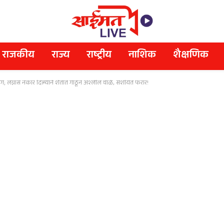
राजकीय
राज्य
राष्ट्रीय
नाशिक
शैक्षणिक
ंग; लग्नास नकार दिल्याने शेतात गाठून अश्लील चाळे, संशयित फरार!