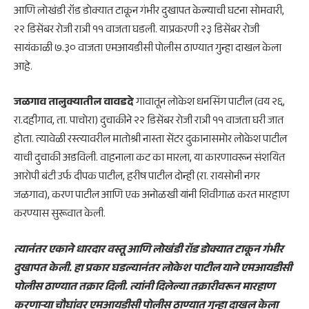
आणि लोखंडी रॉड डोक्यात टाकून गंभीर दुखापत केल्याची घटना सोमवारी,
२२ डिसेंबर रोजी रात्री ११ वाजता घडली. याप्रकरणी २३ डिसेंबर रोजी
सायंकाळी ७.३० वाजता एमआयडीसी पोलीस ठाण्यात गुन्हा दाखल केला
आहे.
जळगाव तालुक्यातील वावडदे
गावातून लोकेश धनसिंग पाटील (वय २६,
रा.दहीगाव, ता. पाचोरा) दुचाकीने २२ डिसेंबर रोजी रात्री ११ वाजता घरी जात
होता. त्यावेळी रस्त्यावरील मातोश्री नास्ता सेंटर दुकानासमोर लोकेश पाटील
याची दुचाकी अडविली. वाहनाला कट का मारला, या कारणावरून संशयित
आरोपी बंटी उर्फ दीपक पाटील, हरीष पाटील दोन्ही (रा. रायसोनी नगर
जळगाव), करण पाटील आणि एक अनोळखी यांनी शिवीगाळ करत मारहाण
करण्यास सुरूवात केली.
त्यानंतर एकाने धारदार वस्तू आणि लोखंडी रॉड डोक्यात टाकून गंभीर
दुखापत केली. हा प्रकार घडल्यानंतर लोकेश पाटील याने एमआयडीसी
पोलीस ठाण्यात तक्रार दिली. त्यांनी दिलेल्या तक्रारीवरून मारहाण
करणाऱ्या चौघांवर एमआयडीसी पोलीस ठाण्यात गुन्हा दाखल केला